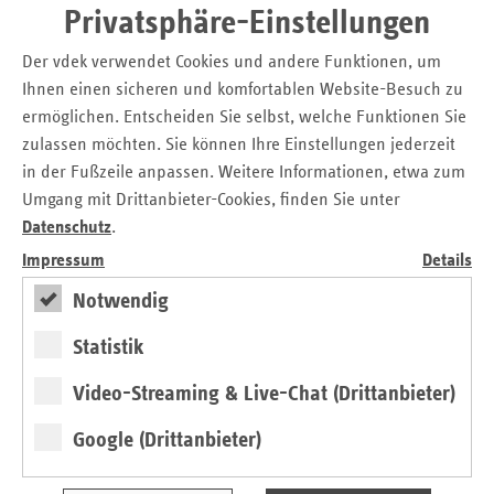
Privatsphäre-Einstellungen
sowie zu
- möglichen Maßnahmen im Sinne der BGF.
Der vdek verwendet Cookies und andere Funktionen, um
Ihnen einen sicheren und komfortablen Website-Besuch zu
Die BGF-Koordinierungsstelle unterstützt die Unternehmen
ermöglichen. Entscheiden Sie selbst, welche Funktionen Sie
auch bei der anschließenden Umsetzung und vermittelt
zulassen möchten. Sie können Ihre Einstellungen jederzeit
dazu weitere hilfreiche Partner.
in der Fußzeile anpassen. Weitere Informationen, etwa zum
Bei der Entwicklung und Umsetzung der BGF-
Umgang mit Drittanbieter-Cookies, finden Sie unter
Koordinierungsstellen arbeiten die Krankenkassen sowohl
Datenschutz
.
auf der Bundesebene als auch auf Landesebene eng
Impressum
Details
zusammen. Die dazugehörigen Beratungs- und
Unterstützungsangebote werden im Informationsportal
Notwendig
www.bgf-koordinierungsstelle.de/rheinland-pfalz
Statistik
gebündelt.
„Gerne stehen wir den Betrieben zu allen Fragen der
Video-Streaming & Live-Chat (Drittanbieter)
betrieblichen Gesundheitsförderung mit Rat und Tat zur
Google (Drittanbieter)
Seite. Mit diesem Informationsportal und unserer
kostenfreien Expertenberatung unterstützen wir kleine,