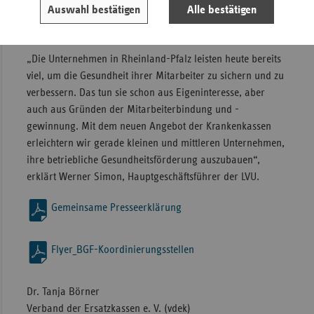
mittelständische und große Unternehmen dabei, das
Auswahl bestätigen
Alle bestätigen
Thema betriebliche Gesundheit aktiv anzugehen und weiter
auszubauen“, so die Vertreter der GKV in Rheinland-Pfalz.
„Die Unternehmen in Rheinland-Pfalz leisten heute bereits
viel, um die Gesundheit ihrer Mitarbeiter zu sichern und zu
verbessern. Das tun sie schon aus Eigeninteresse, aber
auch aus Gründen der Mitarbeiterbindung und -
gewinnung. Mit dem neuen Angebot der Krankenkassen
erleichtern wir gerade kleinen und mittleren Unternehmen,
ihre betriebliche Gesundheitsförderung auszubauen“,
erklärt Werner Simon, Hauptgeschäftsführer der LVU.
Gemeinsame Presseerklärung
Flyer_BGF-Koordinierungsstellen
Dr. Tanja Börner
Verband der Ersatzkassen e. V. (vdek)