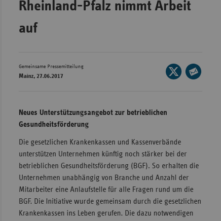
Rheinland-Pfalz nimmt Arbeit
Wür
auf
Bay
Ber
Bre
Gemeinsame Pressemitteilung
Seite
Mainz, 27.06.2017
auf
Ha
Seite
X
per
Hes
teilen
E-
Neues Unterstützungsangebot zur betrieblichen
Mec
Mail
Gesundheitsförderung
Vo
teilen
Die gesetzlichen Krankenkassen und Kassenverbände
Nie
unterstützen Unternehmen künftig noch stärker bei der
Nor
betrieblichen Gesundheitsförderung (BGF). So erhalten die
Wes
Unternehmen unabhängig von Branche und Anzahl der
Mitarbeiter eine Anlaufstelle für alle Fragen rund um die
Rhe
BGF. Die Initiative wurde gemeinsam durch die gesetzlichen
Krankenkassen ins Leben gerufen. Die dazu notwendigen
Saa