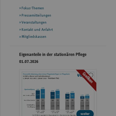
mit
Fokus-Themen
weiteren
Informationen
Pressemitteilungen
Veranstaltungen
Kontakt und Anfahrt
Mitgliedskassen
Eigenanteile in der stationären Pflege
01.07.2026
Grafiken
weiter