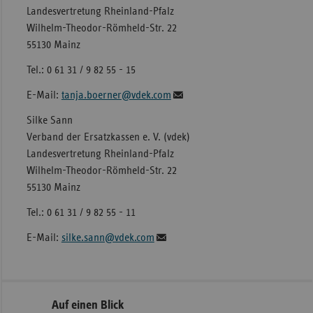
Landesvertretung Rheinland-Pfalz
Wilhelm-Theodor-Römheld-Str. 22
55130 Mainz
Tel.: 0 61 31 / 9 82 55 - 15
E-Mail:
tanja.boerner@vdek.com
Silke Sann
Verband der Ersatzkassen e. V. (vdek)
Landesvertretung Rheinland-Pfalz
Wilhelm-Theodor-Römheld-Str. 22
55130 Mainz
Tel.: 0 61 31 / 9 82 55 - 11
E-Mail:
silke.sann@vdek.com
Seitennavigation
Seitenleiste
Auf einen Blick