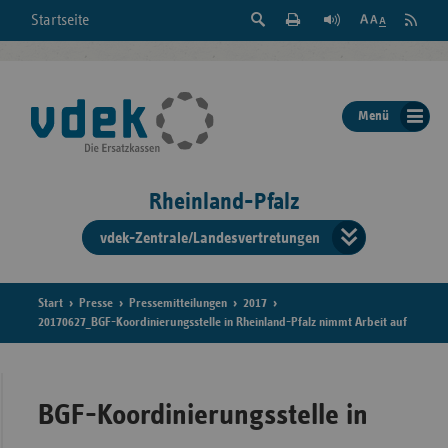
Suche
Seite
RSS
Startseite
Feed
einblenden
Drucken
abonni
Schrift
/
ausblenden
der
Menü
Seite
ändern
Rheinland-Pfalz
vdek-Zentrale/Landesvertretungen
Verband
der
Ersatzka
Start
Presse
Pressemitteilungen
2017
20170627_BGF-Koordinierungsstelle in Rheinland-Pfalz nimmt Arbeit auf
Bun
BGF-Koordinierungsstelle in