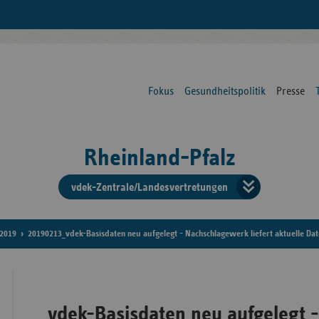
Fokus
Gesundheitspolitik
Presse
Rheinland-Pfalz
vdek-Zentrale/Landesvertretungen
Verba
der
2019
20190213_vdek-Basisdaten neu aufgelegt - Nachschlagewerk liefert aktuelle D
Ersat
vdek-Basisdaten neu aufgelegt 
Bun