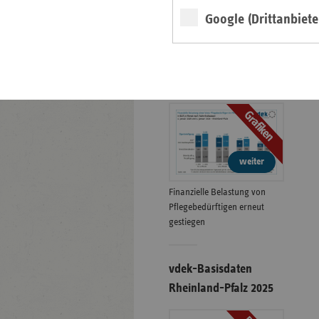
Google (Drittanbiete
Eigenanteile in der
stationären Pflege
01.07.2026
Grafiken
weiter
Finanzielle Belastung von
Pflegebedürftigen erneut
gestiegen
vdek-Basisdaten
Rheinland-Pfalz 2025