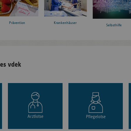
Prävention
Krankenhäuser
Selbsthilfe
es vdek
Arztlotse
Pflegelotse