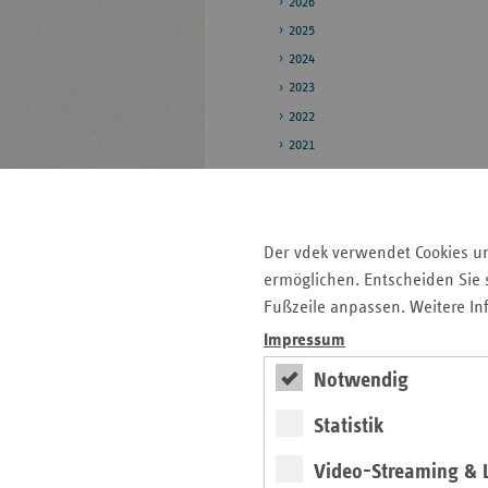
2026
2025
2024
2023
2022
2021
Pressestelle
Bildarchiv
Der vdek verwendet Cookies u
ermöglichen. Entscheiden Sie s
Fußzeile anpassen. Weitere In
Seitenleiste
Auf einen Blick
mit
Impressum
Fokus-Themen
weiteren
Notwendig
Informationen
Pressemitteilungen
Veranstaltungen
Statistik
Kontakt und Anfahrt
Video-Streaming & L
Mitgliedskassen