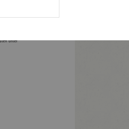
ngsentwicklung, zur Struktur
Pfalz
eren Aspekten der
rland
falz.
hsen
daten@vdek.com bestellt
hsen-
ek-Basisdaten des
halt
aten unter
leswig-
lstein
ringen