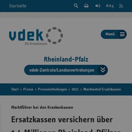
Suche
Seite
RSS
Startseite
Feed
einblenden
Drucken
abonni
Schrift
/
ausblenden
der
Menü
Seite
ändern
Rheinland-Pfalz
vdek-Zentrale/Landesvertretungen
Verband
der
Ersatzka
Start
Presse
Pressemitteilungen
2021
Marktanteil Ersatzkassen
Marktführer bei den Krankenkassen
Bun
Ersatzkassen versichern über