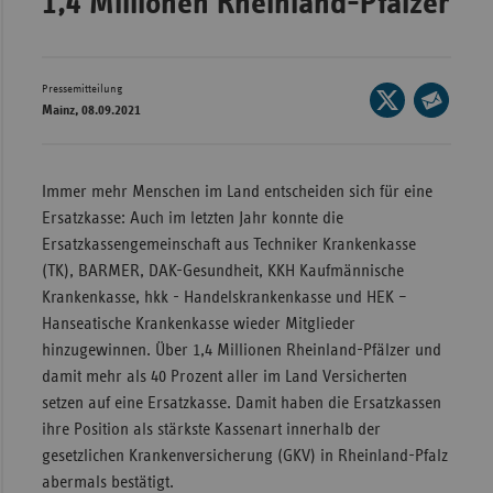
1,4 Millionen Rheinland-Pfälzer
Wür
Bay
Pressemitteilung
Seite
Ber
Mainz, 08.09.2021
auf
Seite
Bre
X
per
teilen
E-
Ha
Immer mehr Menschen im Land entscheiden sich für eine
Mail
Ersatzkasse: Auch im letzten Jahr konnte die
Hes
teilen
Ersatzkassengemeinschaft aus Techniker Krankenkasse
Mec
(TK), BARMER, DAK-Gesundheit, KKH Kaufmännische
Vo
Krankenkasse, hkk - Handelskrankenkasse und HEK –
Nie
Hanseatische Krankenkasse wieder Mitglieder
hinzugewinnen. Über 1,4 Millionen Rheinland-Pfälzer und
Nor
damit mehr als 40 Prozent aller im Land Versicherten
Wes
setzen auf eine Ersatzkasse. Damit haben die Ersatzkassen
Rhe
ihre Position als stärkste Kassenart innerhalb der
gesetzlichen Krankenversicherung (GKV) in Rheinland-Pfalz
abermals bestätigt.
Saa