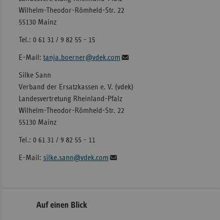
Wilhelm-Theodor-Römheld-Str. 22
55130 Mainz
Tel.: 0 61 31 / 9 82 55 - 15
E-Mail:
tanja.boerner@vdek.com
Silke Sann
Verband der Ersatzkassen e. V. (vdek)
Landesvertretung Rheinland-Pfalz
Wilhelm-Theodor-Römheld-Str. 22
55130 Mainz
Tel.: 0 61 31 / 9 82 55 - 11
E-Mail:
silke.sann@vdek.com
Seitennavigation
Seitenleiste
Auf einen Blick
mit