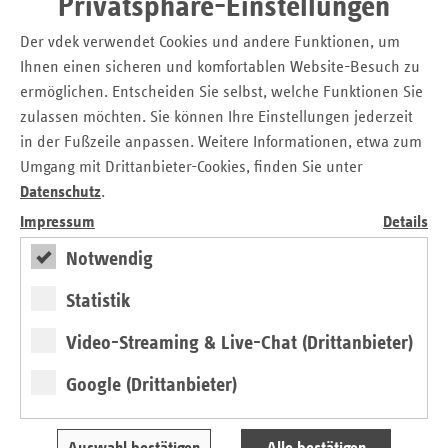
Privatsphäre-Einstellungen
16.000 ambulanten Pflegediensten und 15.000 stationären
Pflegeeinrichtungen, die ständig aktualisiert werden.
Der vdek verwendet Cookies und andere Funktionen, um
Neben Angaben zu Größe, Lage und Kosten der
Ihnen einen sicheren und komfortablen Website-Besuch zu
Einrichtungen informiert er anhand objektiver
ermöglichen. Entscheiden Sie selbst, welche Funktionen Sie
Prüfergebnisse auch über die Qualität. Darüber hinaus gibt
zulassen möchten. Sie können Ihre Einstellungen jederzeit
die Webseite Auskunft über Angebote zur Unterstützung im
in der Fußzeile anpassen. Weitere Informationen, etwa zum
Alltag, etwa zu Betreuungsangeboten und Hilfe im
Umgang mit Drittanbieter-Cookies, finden Sie unter
Haushalt. Der vdek-Pflegelotse ist unabhängig, werbe- und
Datenschutz
.
kostenfrei. Zudem bietet er Userinnen und Usern jetzt auch
Impressum
Details
Auskunft in leichter Sprache und Gebärdensprache.
Notwendig
Eines der größten Suchportale für
Statistik
Pflegeeinrichtungen
Video-Streaming & Live-Chat (Drittanbieter)
Martin Schneider, Leiter der vdek-Landesvertretung
Rheinland-Pfalz zeigte sich erfreut über die Auszeichnung:
Google (Drittanbieter)
„Der sechste Online-Award in Folge für den vdek-
Pflegelotsen zeigt, dass die Menschen auf unserem
Internetportal genau die Informationen finden, die sie bei