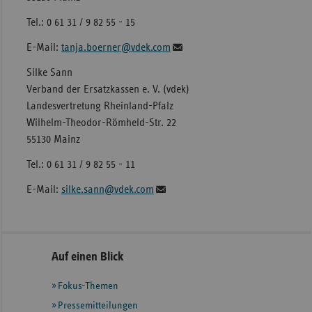
Tel.: 0 61 31 / 9 82 55 - 15
E-Mail:
tanja.boerner@vdek.com
Silke Sann
Verband der Ersatzkassen e. V. (vdek)
Landesvertretung Rheinland-Pfalz
Wilhelm-Theodor-Römheld-Str. 22
55130 Mainz
Tel.: 0 61 31 / 9 82 55 - 11
E-Mail:
silke.sann@vdek.com
Seitennavigation
Seitenleiste
Auf einen Blick
mit
Fokus-Themen
weiteren
Informationen
Pressemitteilungen