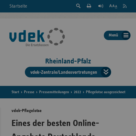
Suche
Seite
RSS
Startseite
Feed
einblenden
Drucken
abonni
Schrift
/
ausblenden
der
Menü
Seite
ändern
Rheinland-Pfalz
vdek-Zentrale/Landesvertretungen
Verband
der
Ersatzka
Start
Presse
Pressemitteilungen
2022
Pflegelotse ausgezeichnet
vdek-Pflegelotse
Bun
Eines der besten Online-