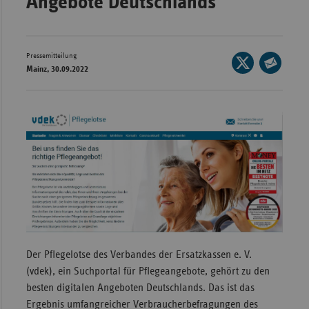
Angebote Deutschlands
Wür
Bay
Pressemitteilung
Seite
Ber
Mainz, 30.09.2022
auf
Seite
Bre
X
per
teilen
E-
Ha
Mail
Hes
teilen
Mec
Vo
Nie
Nor
Wes
Der Pflegelotse des Verbandes der Ersatzkassen e. V.
Rhe
(vdek), ein Suchportal für Pflegeangebote, gehört zu den
besten digitalen Angeboten Deutschlands. Das ist das
Ergebnis umfangreicher Verbraucherbefragungen des
Saa