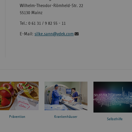
Wilhelm-Theodor-Römheld-Str. 22
55130 Mainz
Tel.: 0 61 31 / 9 82 55 - 11
E-Mail:
silke.sann@vdek.com
Prävention
Krankenhäuser
Selbsthilfe