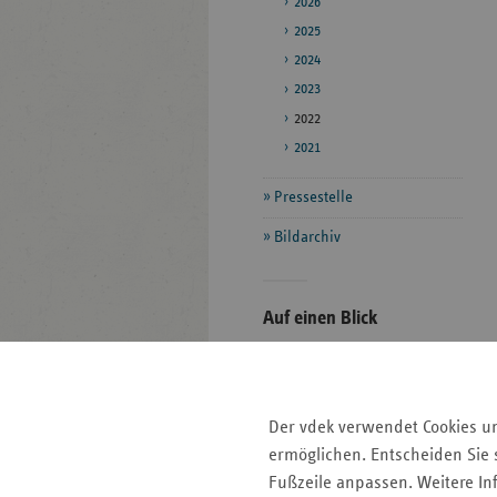
2026
2025
2024
2023
2022
2021
Pressestelle
Bildarchiv
Seitenleiste
Auf einen Blick
mit
Fokus-Themen
weiteren
Informationen
Pressemitteilungen
Der vdek verwendet Cookies u
Veranstaltungen
ermöglichen. Entscheiden Sie s
Kontakt und Anfahrt
Fußzeile anpassen. Weitere In
Mitgliedskassen