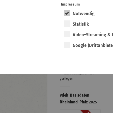
Impressum
Notwendig
Eigenanteile in der
stationären Pflege
Statistik
01.07.2026
Video-Streaming & L
Grafiken
Google (Drittanbiete
weiter
Finanzielle Belastung von
Pflegebedürftigen erneut
gestiegen
vdek-Basisdaten
Rheinland-Pfalz 2025