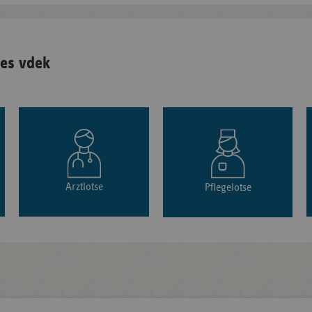
es vdek
Arztlotse
Pflegelotse