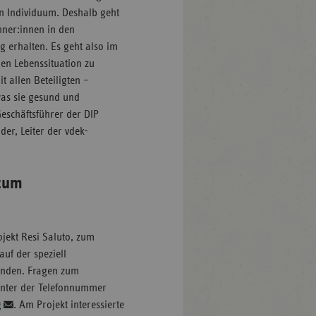
in Individuum. Deshalb geht
hner:innen in den
g erhalten. Es geht also im
gen Lebenssituation zu
t allen Beteiligten –
was sie gesund und
Geschäftsführer der DIP
er, Leiter der vdek-
 zum
jekt Resi Saluto, zum
uf der speziell
inden. Fragen zum
nter der Telefonnummer
g
. Am Projekt interessierte