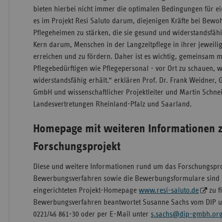
bieten hierbei nicht immer die optimalen Bedingungen für e
es im Projekt Resi Saluto darum, diejenigen Kräfte bei Bewo
Pflegeheimen zu stärken, die sie gesund und widerstandsfähi
Kern darum, Menschen in der Langzeitpflege in ihrer jeweili
erreichen und zu fördern. Daher ist es wichtig, gemeinsam mi
Pflegebedürftigen wie Pflegepersonal - vor Ort zu schauen, 
widerstandsfähig erhält.“ erklären Prof. Dr. Frank Weidner, 
GmbH und wissenschaftlicher Projektleiter und Martin Schneid
Landesvertretungen Rheinland-Pfalz und Saarland.
Homepage mit weiteren Informationen
Forschungsprojekt
Diese und weitere Informationen rund um das Forschungspro
Bewerbungsverfahren sowie die Bewerbungsformulare sind a
eingerichteten Projekt-Homepage
www.resi-saluto.de
zu f
Bewerbungsverfahren beantwortet Susanne Sachs vom DIP u
0221/46 861-30 oder per E-Mail unter
s.sachs@dip-gmbh.or