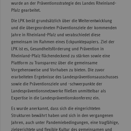
wurde an der Präventionsstrategie des Landes Rheinland-
Sac
Pfalz gearbeitet.
Sac
Die LPK berät grundsätzlich über die Weiterentwicklung
An
und die übergeordneten Präventionsziele der kommenden
Jahre in Rheinland-Pfalz und verabschiedet diese
Sch
gemeinsam im Rahmen eines Eckpunktepapiers. Ziel der
Ho
LPK ist es, Gesundheitsförderung und Prävention in
Thü
Rheinland-Pfalz flächendeckend zu stärken sowie eine
Plattform zu Transparenz über die gemeinsame
Vorgehensweise und Vorhaben zu bieten. Die zuvor
erarbeiteten Ergebnisse des Landespräventionsausschusses
sowie die Präventionsziele und -schwerpunkte der
Landespräventionsnetzwerke fließen unmittelbar als
Expertise in die Landespräventionskonferenz ein.
Es wurde anerkannt, dass sich die eingerichteten
Strukturen bewährt haben und sich in den vergangenen
Jahren, auch unter Pandemiebedingungen, eine tragfähige,
zielgerichtete und flexible Kultur des gemeinsamen und