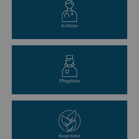
Arztlotse
Pflegelotse
Hospizlotse