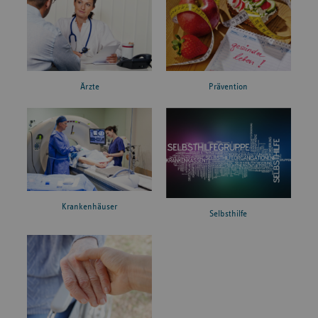
Ärzte
Prävention
Krankenhäuser
Selbsthilfe