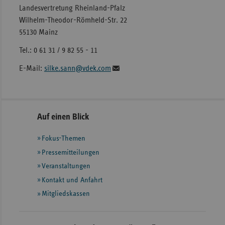
Landesvertretung Rheinland-Pfalz
Wilhelm-Theodor-Römheld-Str. 22
55130 Mainz
Tel.: 0 61 31 / 9 82 55 - 11
E-Mail:
silke.sann@vdek.com
Seitennavigation
Seitenleiste
Auf einen Blick
mit
Fokus-Themen
weiteren
Informationen
Pressemitteilungen
Veranstaltungen
Kontakt und Anfahrt
Mitgliedskassen