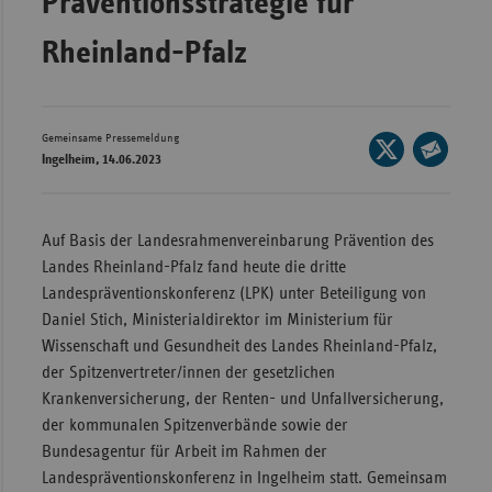
Präventionsstrategie für
Wür
Rheinland-Pfalz
Bay
Ber
Gemeinsame Pressemeldung
Seite
Bre
Ingelheim, 14.06.2023
auf
Seite
Ha
X
per
Hes
teilen
E-
Auf Basis der Landesrahmenvereinbarung Prävention des
Mec
Mail
Landes Rheinland-Pfalz fand heute die dritte
Vo
teilen
Landespräventionskonferenz (LPK) unter Beteiligung von
Daniel Stich, Ministerialdirektor im Ministerium für
Nie
Wissenschaft und Gesundheit des Landes Rheinland-Pfalz,
Nor
der Spitzenvertreter/innen der gesetzlichen
Wes
Krankenversicherung, der Renten- und Unfallversicherung,
Rhe
der kommunalen Spitzenverbände sowie der
Bundesagentur für Arbeit im Rahmen der
Landespräventionskonferenz in Ingelheim statt. Gemeinsam
Saa