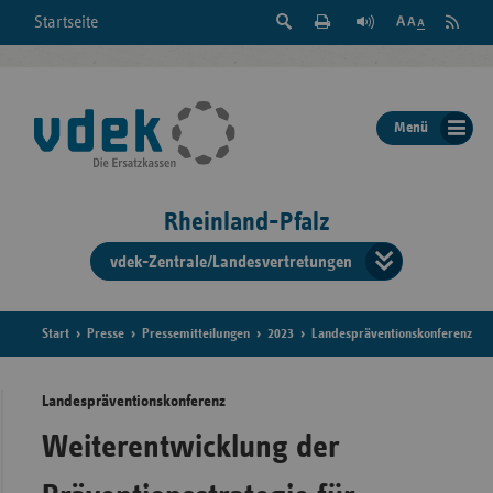
Suche
Seite
RSS
Startseite
Feed
einblenden
Drucken
abonni
Schrift
/
ausblenden
der
Menü
Seite
ändern
Rheinland-Pfalz
vdek-Zentrale/Landesvertretungen
Verband
der
Ersatzka
Start
Presse
Pressemitteilungen
2023
Landespräventionskonferenz
Landespräventionskonferenz
Bun
Weiterentwicklung der