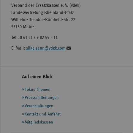
Verband der Ersatzkassen e. V. (vdek)
Landesvertretung Rheinland-Pfalz
Wilhelm-Theodor-Römheld-Str. 22
55130 Mainz
Tel.: 0 61 31 / 9 82 55 - 11
E-Mail:
silke.sann@vdek.com
Seitennavigation
Seitenleiste
Auf einen Blick
mit
Fokus-Themen
weiteren
Informationen
Pressemitteilungen
Veranstaltungen
Kontakt und Anfahrt
Mitgliedskassen