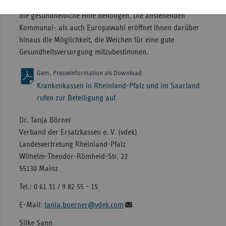
ausnahmslos und Schulter an Schulter mit allen Menschen,
die gesundheitliche Hilfe benötigen. Die anstehenden
Kommunal- als auch Europawahl eröffnet Ihnen darüber
hinaus die Möglichkeit, die Weichen für eine gute
Gesundheitsversorgung mitzubestimmen.
Gem. Presseinformation als Download
Krankenkassen in Rheinland-Pfalz und im Saarland
rufen zur Beteiligung auf
Dr. Tanja Börner
Verband der Ersatzkassen e. V. (vdek)
Landesvertretung Rheinland-Pfalz
Wilhelm-Theodor-Römheld-Str. 22
55130 Mainz
Tel.: 0 61 31 / 9 82 55 - 15
E-Mail:
tanja.boerner@vdek.com
Silke Sann