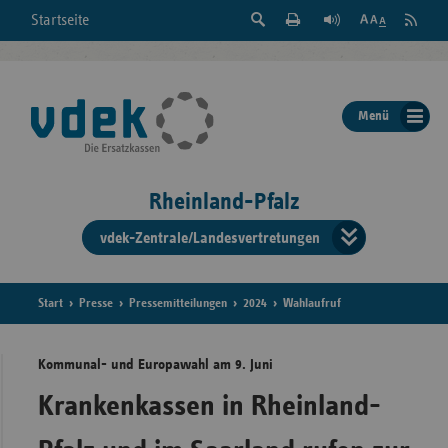
Suche
Seite
RSS
Startseite
Feed
einblenden
Drucken
abonni
Schrift
/
ausblenden
der
Menü
Seite
ändern
Rheinland-Pfalz
vdek-Zentrale/Landesvertretungen
Verband
der
Ersatzka
Start
Presse
Pressemitteilungen
2024
Wahlaufruf
Kommunal- und Europawahl am 9. Juni
Bun
Krankenkassen in Rheinland-