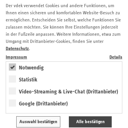
werden, haben einen direkten Einfluss auf die Gesellschaft
Der vdek verwendet Cookies und andere Funktionen, um
und damit auch auf die Gesundheitspolitik – sprich die
Ihnen einen sicheren und komfortablen Website-Besuch zu
medizinische Versorgung der Gesellschaft.
ermöglichen. Entscheiden Sie selbst, welche Funktionen Sie
Daher rufen wir als gesetzliche Krankenkassen zur
zulassen möchten. Sie können Ihre Einstellungen jederzeit
Teilnahme an der Kommunal- und Europawahl am 9. Juni
in der Fußzeile anpassen. Weitere Informationen, etwa zum
2024 auf und appellieren an die Menschen, ihr
Umgang mit Drittanbieter-Cookies, finden Sie unter
demokratisches Recht wahrzunehmen.
Datenschutz
.
Impressum
Details
Mit der Teilnahme an der Wahl wird jede Bürgerin und
jeder Bürger in die Lage versetzt, seine Stimme gegen
Notwendig
Diskriminierung und Rassismus zu erheben und damit zum
sozialen Zusammenhalt beizutragen. Als gesetzliche
Statistik
Krankenkassen in Rheinland-Pfalz und im Saarland
Video-Streaming & Live-Chat (Drittanbieter)
bekennen wir uns klar als weltoffene und von Vielfalt
geprägte Einrichtungen.
Google (Drittanbieter)
Wir positionieren uns damit ausdrücklich gegen jegliche
Form von Hetze, Hass, Diskriminierung und politisch
Auswahl bestätigen
Alle bestätigen
radikalen Strömungen. Mit unserer Einstellung stehen wir