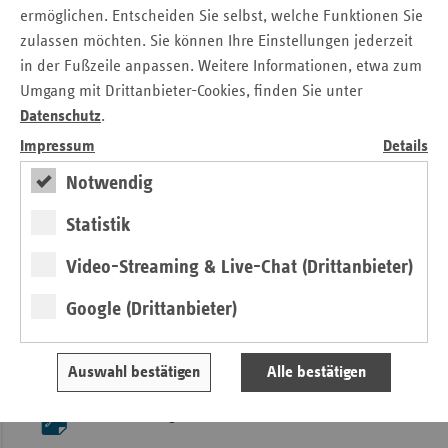
ermöglichen. Entscheiden Sie selbst, welche Funktionen Sie
eigenen Angaben pflegen und den Überblick über ihre
zulassen möchten. Sie können Ihre Einstellungen jederzeit
gemeldeten Daten erhalten.
in der Fußzeile anpassen. Weitere Informationen, etwa zum
Leichteres Anerkennungsverfahren
Umgang mit Drittanbieter-Cookies, finden Sie unter
Datenschutz
.
Feuertaufe für das neue Webportal ist die Anerkennung der
Impressum
Details
bundesweiten Rahmenverträge 2021/2022. Diese müssen
alle Leistungserbringer anerkennen. Das bedeutet, dass
Notwendig
allein in Berlin 1.903 zugelassene Physiotherapeuten, 425
Statistik
zugelassene Ergotherapeuten, 189 zugelassene Podologen
und 426 zugelassene Stimm-, Sprech-, Sprachtherapie und
Video-Streaming & Live-Chat (Drittanbieter)
Schlucktherapeuten derzeit im Anerkennungsverfahren
stehen – für insgesamt also 2.943 Heilmittelerbringer wird
Google (Drittanbieter)
die Bürokratie nun weniger. Bundesweit gibt es mehr als
80.000 zugelassene Leistungserbringer im Heilmittelbereich.
Ihnen allen kommt das Portal zugute.
Auswahl bestätigen
Alle bestätigen
Pressemitteilung als Download