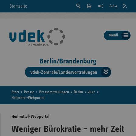
Suche
Seite
RSS
Startseite
Feed
einblenden
Drucken
abonni
Schrift
/
ausblenden
der
Menü
Seite
ändern
Berlin/Brandenburg
vdek-Zentrale/Landesvertretungen
Verband
der
Ersatzka
Start
Presse
Pressemitteilungen
Berlin
2022
Heilmittel-Webportal
Heilmittel-Webportal
Bun
Weniger Bürokratie – mehr Zeit