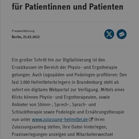
für Patientinnen und Patienten
Wür
Bay
Ber
Pressemitteilung
Seite
Berlin, 25.02.2022
auf
Bre
Seite
X
per
Ha
teilen
E-
Ein großer Schritt hin zur Digitalisierung ist den
Hes
Mail
Ersatzkassen im Bereich der Physio- und Ergotherapie
teilen
Mec
gelungen. Auch Logopäden und Podologen profitieren: Den
Vo
fast 3.000 Heilmittelerbringern in Brandenburg steht ab
sofort ein digitales Webportal zur Verfügung. Mittels eines
Nie
Klicks können Physio- und Ergotherapeuten, sowie
Nor
Anbieter von Stimm-, Sprech-, Sprach- und
Wes
Schlucktherapie sowie Podologie und Ernährungstherapie
Rhe
nun unter
www.zulassung-heilmittel.de
ihren
Zulassungsantrag stellen, ihre Daten hinterlegen,
Praxisverlegungen anzeigen und Mitarbeiterwechsel
Saa