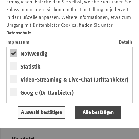
Die Woche der pflegenden Angehörigen (WdpA) wurde im
ermöglichen. Entscheiden Sie selbst, welche Funktionen Sie
Jahr 2012 zum ersten Mal gefeiert und findet seitdem alle
zulassen möchten. Sie können Ihre Einstellungen jederzeit
zwei Jahre statt. Ziel der Veranstaltung ist es, pflegenden
in der Fußzeile anpassen. Weitere Informationen, etwa zum
Angehörigen Möglichkeiten zur Information und zum
Umgang mit Drittanbieter-Cookies, finden Sie unter
Austausch zu bieten, sie zu entlasten und wertzuschätzen.
Datenschutz
.
Mit zahlreichen kostenfreien Veranstaltungen soll eine
Impressum
Details
nachhaltige Anerkennungskultur in Berlin verstetigt und
Betroffenen Raum für mehr Selbstachtsamkeit geboten
Notwendig
werden.
Statistik
Weitere Informationen zum Programm finden Sie unter:
Video-Streaming & Live-Chat (Drittanbieter)
www.woche-der-pflegenden-angehoerigen.de/tickets-
programm/index.html
Google (Drittanbieter)
Pressemitteilung zum Download
vdek unterstützt Woche der pflegenden Angehörigen
Auswahl bestätigen
Alle bestätigen
in Berlin