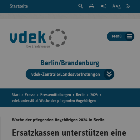
Suche
Seite
RSS
Startseite
Feed
einblenden
Drucken
abonni
Schrift
/
ausblenden
der
Menü
Seite
ändern
Berlin/Brandenburg
vdek-Zentrale/Landesvertretungen
Verband
der
Ersatzka
Start
Presse
Pressemitteilungen
Berlin
2024
vdek unterstützt Woche der pflegenden Angehörigen
Woche der pflegenden Angehörigen 2024 in Berlin
Bun
Ersatzkassen unterstützen eine