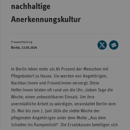
nachhaltige
Wür
Anerkennungskultur
Bay
Ber
Bre
Pressemitteilung
Seite
Berlin, 13.05.2024
Ha
auf
Seite
X
Hes
per
teilen
E-
Mec
In Berlin leben mehr als 85 Prozent der Menschen mit
Mail
Vo
Pflegebedarf zu Hause. Sie werden von Angehörigen,
teilen
Nachbar:innen und Freund:innen versorgt. Diese
Nie
Helfer:innen leisten oft rund um die Uhr, sieben Tage die
Nor
Woche, einen unbezahlbaren Einsatz. Um ihre
Wes
unermüdliche Arbeit zu würdigen, veranstaltet Berlin vom
25. Mai bis zum 1. Juni 2024 die siebte Woche der
Rhe
pflegenden Angehörigen unter dem Motto „Aus dem
Schatten ins Rampenlicht“. Die Ersatzkassen beteiligen sich
Saa