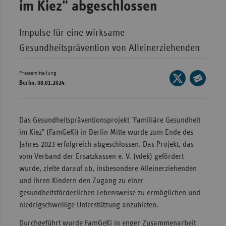
im Kiez" abgeschlossen
Wür
Impulse für eine wirksame
Bay
Gesundheitsprävention von Alleinerziehenden
Ber
Bre
Pressemitteilung
Seite
Berlin, 08.01.2024
Ha
auf
Seite
X
Hes
per
teilen
E-
Mec
Das Gesundheitspräventionsprojekt "Familiäre Gesundheit
Mail
Vo
im Kiez" (FamGeKi) in Berlin Mitte wurde zum Ende des
teilen
Jahres 2023 erfolgreich abgeschlossen. Das Projekt, das
Nie
vom Verband der Ersatzkassen e. V. (vdek) gefördert
Nor
wurde, zielte darauf ab, insbesondere Alleinerziehenden
Wes
und ihren Kindern den Zugang zu einer
gesundheitsförderlichen Lebensweise zu ermöglichen und
Rhe
niedrigschwellige Unterstützung anzubieten.
Durchgeführt wurde FamGeKi in enger Zusammenarbeit
Saa