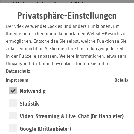
Alleinerziehenden erhöht
Privatsphäre-Einstellungen
Die Projektziele waren dabei vielfältig und umfassten unter
anderem die partizipative Identifikation von Bedarfen von
Der vdek verwendet Cookies und andere Funktionen, um
Alleinerziehenden in Berlin. Darüber hinaus wurden
Ihnen einen sicheren und komfortablen Website-Besuch zu
Strukturen, Maßnahmen und Projekte in Familienzentren
ermöglichen. Entscheiden Sie selbst, welche Funktionen Sie
unter Berücksichtigung der besonderen Bedarfe der
zulassen möchten. Sie können Ihre Einstellungen jederzeit
Zielgruppe etabliert.
in der Fußzeile anpassen. Weitere Informationen, etwa zum
Ein besonderer Schwerpunkt des Projekts lag zudem auf
Umgang mit Drittanbieter-Cookies, finden Sie unter
der Verminderung sozial bedingter und
Datenschutz
.
geschlechtsbezogener Ungleichheiten bei
Impressum
Details
Gesundheitschancen. FamGeKi setzte an, um adressaten-
Notwendig
und bedarfsorientierte gesundheitsförderliche Strukturen
für Alleinerziehende auf- und auszubauen und sozial
Statistik
bedingte Ungleichheit von Gesundheitschancen zu
reduzieren. Dadurch konnten die gesundheitlichen
Video-Streaming & Live-Chat (Drittanbieter)
Ressourcen und Fähigkeiten der Alleinerziehenden gestärkt
und in der Kommune ein Bewusstsein für Alleinerziehende
Google (Drittanbieter)