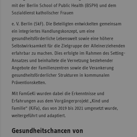
mit der Berlin School of Public Health (BSPH) und dem
Sac
Sozialdienst katholischer Frauen
Sac
e. V. Berlin (SkF). Die Beteiligten entwickelten gemeinsam
An
ein integriertes Handlungskonzept, um eine
Sch
gesundheitsförderliche Lebenswelt sowie eine höhere
Ho
Selbstwirksamkeit für die Zielgruppe der Alleinerziehenden
erfahrbar zu machen. Dies erfolgte im Rahmen des Setting-
Thü
Ansatzes und beinhaltete die Vernetzung bestehender
Angebote der Familienzentren sowie die Verankerung
gesundheitsförderlicher Strukturen in kommunalen
Präventionsketten.
Mit FamGeKi wurden dabei die Erkenntnisse und
Erfahrungen aus dem Vorgängerprojekt „Kind und
Familie“ (KiFa), das von 2019 bis 2021 umgesetzt wurde,
weitergeführt und adaptiert.
Gesundheitschancen von