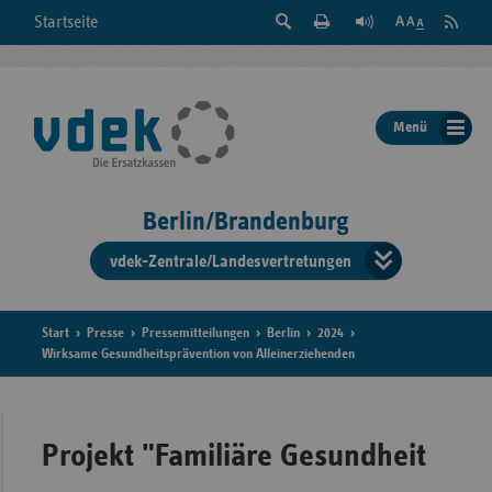
Suche
Seite
RSS
Startseite
Feed
einblenden
Drucken
abonni
Schrift
/
ausblenden
der
Menü
Seite
ändern
Berlin/Brandenburg
vdek-Zentrale/Landesvertretungen
Verband
der
Ersatzka
Start
Presse
Pressemitteilungen
Berlin
2024
Wirksame Gesundheitsprävention von Alleinerziehenden
Bun
Projekt "Familiäre Gesundheit