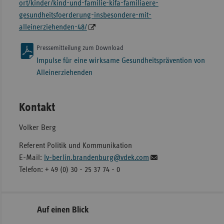
ort/kinder/kind-und-familie-kifa-familiaere-
gesundheitsfoerderung-insbesondere-mit-
alleinerziehenden-48/
Pressemitteilung zum Download
Impulse für eine wirksame Gesundheitsprävention von
Alleinerziehenden
Kontakt
Volker Berg
Referent Politik und Kommunikation
E-Mail:
lv-berlin.brandenburg@vdek.com
Telefon: + 49 (0) 30 - 25 37 74 - 0
Seitennavigation
Seitenleiste
Auf einen Blick
mit