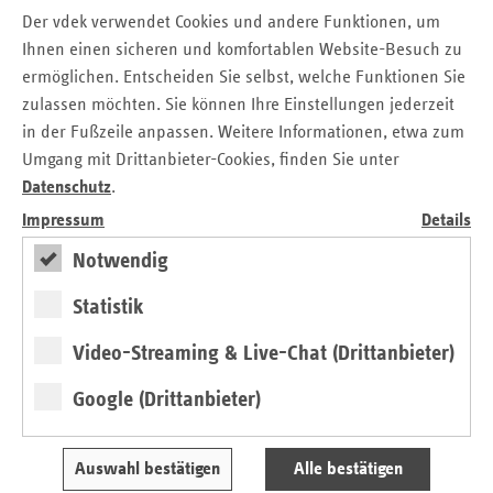
Berlin/Brandenburg, betont: „Die Einigung zeigt: Die
Der vdek verwendet Cookies und andere Funktionen, um
Selbstverwaltung funktioniert. Trotz des späten Starts auf
Ihnen einen sicheren und komfortablen Website-Besuch zu
Bundesebene haben wir auf Landesebene gemeinsam eine
ermöglichen. Entscheiden Sie selbst, welche Funktionen Sie
schnelle und gute Lösung gefunden. Gerade in
zulassen möchten. Sie können Ihre Einstellungen jederzeit
wirtschaftlich angespannten Zeiten leisten die gesetzlichen
in der Fußzeile anpassen. Weitere Informationen, etwa zum
Krankenkassen ihren Beitrag für eine stabile und
Umgang mit Drittanbieter-Cookies, finden Sie unter
verlässliche stationäre Versorgung. Wichtig ist aber auch:
Datenschutz
.
Die Krankenhausreform muss weiter Fahrt aufnehmen. Nur
mit strukturellen Veränderungen gelingt es,
Impressum
Details
Versorgungsqualität und Finanzierbarkeit dauerhaft
Notwendig
zusammenzubringen.“
Statistik
Durch die Vereinbarung erhalten die Berliner
Krankenhäuser zusätzliche Planungssicherheit. Gleichzeitig
Video-Streaming & Live-Chat (Drittanbieter)
bleibt das Prinzip der leistungsorientierten Finanzierung
erhalten.
Google (Drittanbieter)
Hintergrund:
Auswahl bestätigen
Alle bestätigen
Der Landesbasisfallwert (LBFW) ist die zentrale