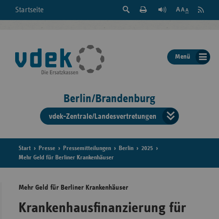
Suche
Seite
RSS
Startseite
Feed
einblenden
Drucken
abonni
Schrift
/
ausblenden
der
Menü
Seite
ändern
Berlin/Brandenburg
vdek-Zentrale/Landesvertretungen
Verband
der
Ersatzka
Start
Presse
Pressemitteilungen
Berlin
2025
Mehr Geld für Berliner Krankenhäuser
Mehr Geld für Berliner Krankenhäuser
Bun
Krankenhausfinanzierung für