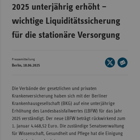
2025 unterjährig erhöht –
Wür
wichtige Liquiditätssicherung
Bay
Ber
für die stationäre Versorgung
Bre
Ha
Pressemitteilung
Seite
Hes
Berlin, 18.06.2025
auf
Seite
Mec
X
per
Vo
teilen
E-
Die Verbände der gesetzlichen und privaten
Nie
Mail
Krankenversicherung haben sich mit der Berliner
teilen
Nor
Krankenhausgesellschaft (BKG) auf eine unterjährige
Wes
Erhöhung des Landesbasisfallwertes (LBFW) für das Jahr
2025 verständigt. Der neue LBFW beträgt rückwirkend zum
Rhe
1. Januar 4.468,52 Euro. Die zuständige Senatsverwaltung
für Wissenschaft, Gesundheit und Pflege hat die Einigung
Saa