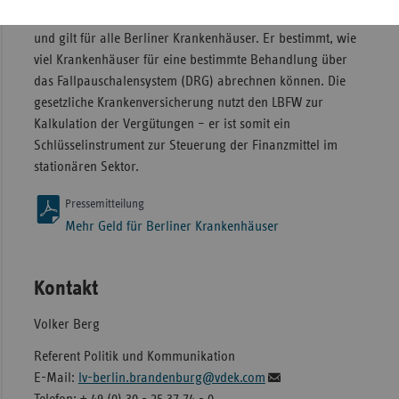
Abrechnungsgröße für stationäre Krankenhausleistungen
und gilt für alle Berliner Krankenhäuser. Er bestimmt, wie
viel Krankenhäuser für eine bestimmte Behandlung über
das Fallpauschalensystem (DRG) abrechnen können. Die
gesetzliche Krankenversicherung nutzt den LBFW zur
Kalkulation der Vergütungen – er ist somit ein
Schlüsselinstrument zur Steuerung der Finanzmittel im
stationären Sektor.
Pressemitteilung
Mehr Geld für Berliner Krankenhäuser
Kontakt
Volker Berg
Referent Politik und Kommunikation
E-Mail:
lv-berlin.brandenburg@vdek.com