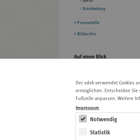
Berlin
Brandenburg
Pressestelle
Bildarchiv
Seitenleiste
Auf einen Blick
mit
Pressemitteilungen
weiteren
Informationen
Veranstaltungen
Der vdek verwendet Cookies u
Ansprechpartner
ermöglichen. Entscheiden Sie s
Aktuelle Themen im Fokus
Fußzeile anpassen. Weitere In
Kontakt und Anfahrt
Impressum
Notwendig
Basisdaten des
Statistik
Berliner