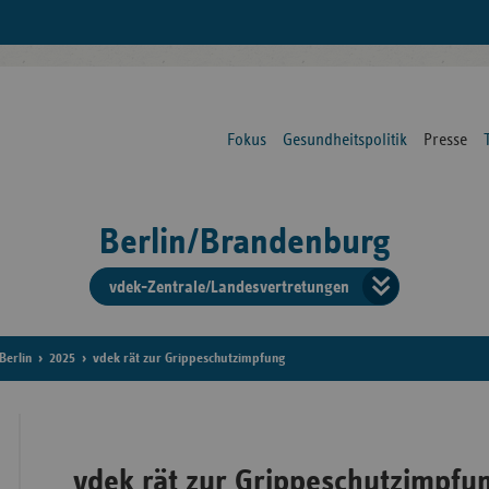
Fokus
Gesundheitspolitik
Presse
Berlin/Brandenburg
vdek-Zentrale/Landesvertretungen
Verba
der
Berlin
2025
vdek rät zur Grippeschutzimpfung
Ersat
vdek rät zur Grippeschutzimpfu
Bun