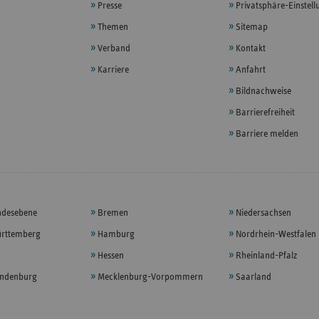
Presse
Privatsphäre-Einstel
Themen
Sitemap
Verband
Kontakt
Karriere
Anfahrt
Bildnachweise
Barrierefreiheit
Barriere melden
ndesebene
Bremen
Niedersachsen
rttemberg
Hamburg
Nordrhein-Westfalen
Hessen
Rheinland-Pfalz
andenburg
Mecklenburg-Vorpommern
Saarland