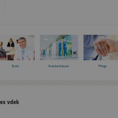
Ärzte
Krankenhäuser
Pflege
es vdek