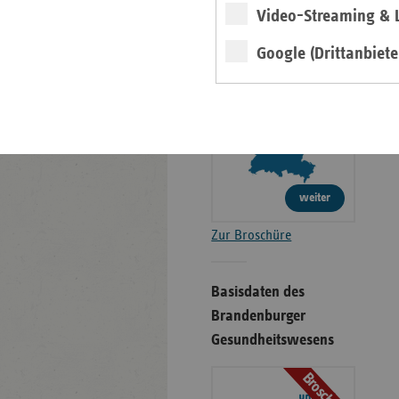
Gesundheitswesens
Video-Streaming & L
Broschüre
Google (Drittanbiete
weiter
Zur Broschüre
Basisdaten des
Brandenburger
Gesundheitswesens
Broschüre