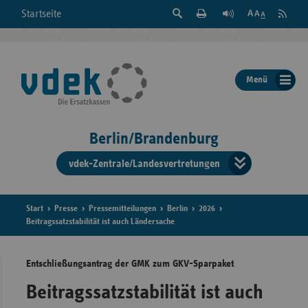
Suche
Seite
RSS
Startseite
Feed
einblenden
Drucken
abonni
Schrift
/
ausblenden
der
Menü
Seite
ändern
Berlin/Brandenburg
vdek-Zentrale/Landesvertretungen
Verband
der
Ersatzka
Start
Presse
Pressemitteilungen
Berlin
2026
Beitragssatzstabilität ist auch Ländersache
Entschließungsantrag der GMK zum GKV-Sparpaket
Bun
Beitragssatzstabilität ist auch