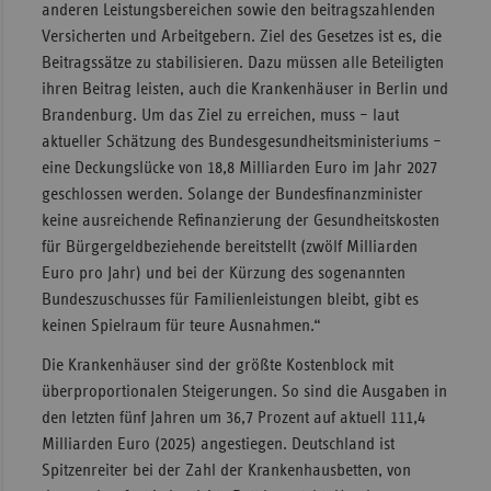
anderen Leistungsbereichen sowie den beitragszahlenden
Sac
Versicherten und Arbeitgebern. Ziel des Gesetzes ist es, die
Beitragssätze zu stabilisieren. Dazu müssen alle Beteiligten
Sac
ihren Beitrag leisten, auch die Krankenhäuser in Berlin und
An
Brandenburg. Um das Ziel zu erreichen, muss – laut
Sch
aktueller Schätzung des Bundesgesundheitsministeriums –
Ho
eine Deckungslücke von 18,8 Milliarden Euro im Jahr 2027
geschlossen werden. Solange der Bundesfinanzminister
Thü
keine ausreichende Refinanzierung der Gesundheitskosten
für Bürgergeldbeziehende bereitstellt (zwölf Milliarden
Euro pro Jahr) und bei der Kürzung des sogenannten
Bundeszuschusses für Familienleistungen bleibt, gibt es
keinen Spielraum für teure Ausnahmen.“
Die Krankenhäuser sind der größte Kostenblock mit
überproportionalen Steigerungen. So sind die Ausgaben in
den letzten fünf Jahren um 36,7 Prozent auf aktuell 111,4
Milliarden Euro (2025) angestiegen. Deutschland ist
Spitzenreiter bei der Zahl der Krankenhausbetten, von