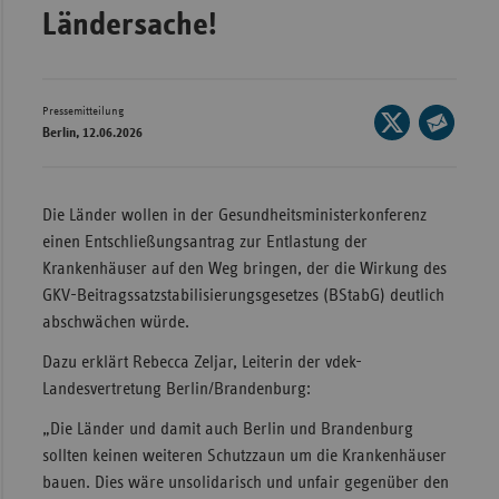
Ländersache!
Wür
Bay
Ber
Pressemitteilung
Seite
Berlin, 12.06.2026
auf
Bre
Seite
X
per
Ha
teilen
E-
Die Länder wollen in der Gesundheitsministerkonferenz
Hes
Mail
einen Entschließungsantrag zur Entlastung der
teilen
Mec
Krankenhäuser auf den Weg bringen, der die Wirkung des
Vo
GKV-Beitragssatzstabilisierungsgesetzes (BStabG) deutlich
abschwächen würde.
Nie
Dazu erklärt Rebecca Zeljar, Leiterin der vdek-
Nor
Landesvertretung Berlin/Brandenburg:
Wes
Rhe
„Die Länder und damit auch Berlin und Brandenburg
sollten keinen weiteren Schutzzaun um die Krankenhäuser
bauen. Dies wäre unsolidarisch und unfair gegenüber den
Saa