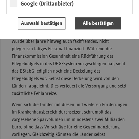
darf es keine Ausnahmen geben.
Google (Drittanbieter)
Kritisch sind auch die Forderungen der Länder zum
Pflegebudget. Hier sind die Ausgaben der Krankenkassen
Auswahl bestätigen
Alle bestätigen
seit der Einführung im Jahr 2020 von 16,6 Milliarden Euro
auf 24,2 Milliarden Euro gestiegen. Über die Pflegebudgets
wurde über Jahre hinweg auch fachfremdes, nicht-
pflegerisch tätiges Personal finanziert. Während die
Finanzkommission Gesundheit eine Rückführung des
Pflegebudgets in das DRG-System vorgeschlagen hat, sieht
das BStabG lediglich noch eine Deckelung des
Pflegebudgets vor. Selbst diese Deckelung wird von den
Ländern abgelehnt. Dies verteuert die Versorgung und setzt
zusätzliche Fehlanreize.
Wenn sich die Länder mit diesen und weiteren Forderungen
im Krankenhausbereich durchsetzen, schrumpft das
vorgesehene Sparvolumen um mindestens zwei Milliarden
Euro, ohne dass Vorschläge für eine Gegenfinanzierung
vorliegen. Gleichzeitig könnten die Länder selbst