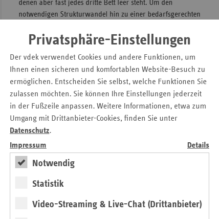
denen aber fast jedes dritte Bett leer steht. Um den
notwendigen Strukturwandel hin zu einer bedarfsgerechten
Krankenhauslandschaft zu ermöglichen, ist für die nächsten
Privatsphäre-Einstellungen
Jahre ein zusätzlicher Transformationsfonds von 50
Milliarden Euro aus Steuermitteln bereitgestellt worden.
Der vdek verwendet Cookies und andere Funktionen, um
Bereits für 2026 wurden zusätzlich vier Milliarden an
Ihnen einen sicheren und komfortablen Website-Besuch zu
sogenannten Soforttransformationshilfen für die
ermöglichen. Entscheiden Sie selbst, welche Funktionen Sie
Krankenhäuser gezahlt.
zulassen möchten. Sie können Ihre Einstellungen jederzeit
Die Finanzkommission Gesundheit hatte deshalb wichtige
in der Fußzeile anpassen. Weitere Informationen, etwa zum
und ausgewogene Einsparmaßnahmen empfohlen.
Umgang mit Drittanbieter-Cookies, finden Sie unter
Problematisch ist insbesondere die Forderung nach einem
Datenschutz
.
vollständigen Tarifausgleich im Krankenhausbereich
Impressum
Details
zusätzlich zur Grundlohnentwicklung. Schon im
Kabinettsentwurf wurde die Tarifrefinanzierung mit einem
Notwendig
Anteil von 50 Prozent wieder aufgenommen. Ein
Statistik
vollständiger Ausgleich würde die Krankenhäuser
weitgehend von eigener Verantwortung für Tarifabschlüsse
Video-Streaming & Live-Chat (Drittanbieter)
entbinden. Bei der einnahmenorientierten Ausgabenpolitik