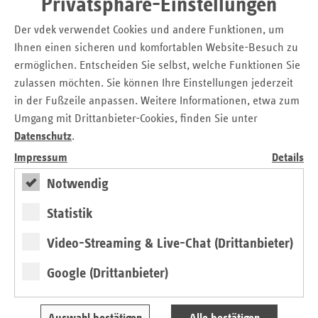
Privatsphäre-Einstellungen
pharmazeutischer Leistungen mit nachweisbarem
Nutzen für die Patient:innen“, erklärt Rebecca Zeljar,
Der vdek verwendet Cookies und andere Funktionen, um
Leiterin der vdek-Landesvertretung
Ihnen einen sicheren und komfortablen Website-Besuch zu
Berlin/Brandenburg.
ermöglichen. Entscheiden Sie selbst, welche Funktionen Sie
zulassen möchten. Sie können Ihre Einstellungen jederzeit
Aktionstag stärkt
in der Fußzeile anpassen. Weitere Informationen, etwa zum
Umgang mit Drittanbieter-Cookies, finden Sie unter
Gesundheitskompeten
z
Datenschutz
.
Viele Apotheken beteiligen sich am Aktionstag mit
Impressum
Details
Informationsangeboten, Gesundheitschecks oder
Notwendig
Einblicken in ihren Arbeitsalltag. Damit wird die
Bedeutung der wohnortnahen Versorgung für die
Statistik
Bürger:innen sichtbar gemacht und das Vertrauen in
die lokale Gesundheitsversorgung gestärkt.
Video-Streaming & Live-Chat (Drittanbieter)
Versorgung zukunftsfest
Google (Drittanbieter)
weiterentwickeln