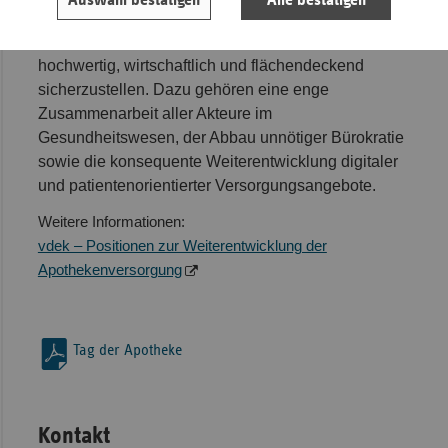
Auswahl bestätigen
Alle bestätigen
Der vdek setzt sich dafür ein, die
Arzneimittelversorgung auch künftig qualitativ
hochwertig, wirtschaftlich und flächendeckend
sicherzustellen. Dazu gehören eine enge
Zusammenarbeit aller Akteure im
Gesundheitswesen, der Abbau unnötiger Bürokratie
sowie die konsequente Weiterentwicklung digitaler
und patientenorientierter Versorgungsangebote.
Weitere Informationen:
vdek – Positionen zur Weiterentwicklung der
Apothekenversorgung
Tag der Apotheke
Kontakt