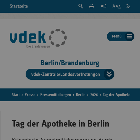
Suche
Seite
RSS
Startseite
Feed
einblenden
Drucken
abonni
Schrift
/
ausblenden
der
Menü
Seite
ändern
Berlin/Brandenburg
vdek-Zentrale/Landesvertretungen
Verband
der
Ersatzka
Start
Presse
Pressemitteilungen
Berlin
2026
Tag der Apotheke
Bun
Tag der Apotheke in Berlin