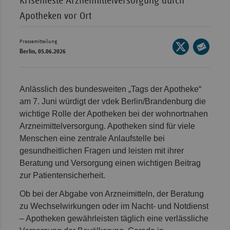
Krisenfeste Arzneimittelversorgung durch
Apotheken vor Ort
Wür
Bay
Pressemitteilung
Seite
Ber
Berlin, 05.06.2026
auf
Seite
Bre
X
per
teilen
E-
Ha
Anlässlich des bundesweiten „Tags der Apotheke“
Mail
am 7. Juni würdigt der vdek Berlin/Brandenburg die
Hes
teilen
wichtige Rolle der Apotheken bei der wohnortnahen
Mec
Arzneimittelversorgung. Apotheken sind für viele
Vo
Menschen eine zentrale Anlaufstelle bei
Nie
gesundheitlichen Fragen und leisten mit ihrer
Beratung und Versorgung einen wichtigen Beitrag
Nor
zur Patientensicherheit.
Wes
Ob bei der Abgabe von Arzneimitteln, der Beratung
Rhe
zu Wechselwirkungen oder im Nacht- und Notdienst
– Apotheken gewährleisten täglich eine verlässliche
Saa