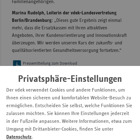
Familienangehörigen.
Sac
Marina Rudolph, Leiterin der vdek-Landesvertretung
Sac
Berlin/Brandenburg
: „Dieses gute Ergebnis zeigt einmal
An
mehr, dass die Ersatzkassen mit ihren attraktiven
Angeboten, ihrer Kundenorientierung und Innovationskraft
Sch
überzeugen. Wir werden unseren Kurs der zukunfts- und
Ho
qualitätsorientierten Gesundheitsversorgung fortsetzen.“
Thü
Pressemitteilung zum Download
Ersatzkassen in Brandenburg weiter auf
Privatsphäre-Einstellungen
Wachstumskurs
(PDF, 55 kB)
Der vdek verwendet Cookies und andere Funktionen, um
Ihnen einen sicheren und komfortablen Website-Besuch zu
Kontakt
ermöglichen. Entscheiden Sie selbst, welche Funktionen Sie
Volker Berg
zulassen möchten. Sie können Ihre Einstellungen jederzeit
in der Fußzeile anpassen. Weitere Informationen, etwa zum
Referent Politik und Kommunikation
Umgang mit Drittanbieter-Cookies, finden Sie unter
E-Mail:
lv-berlin.brandenburg@vdek.com
Datenschutz
.
Telefon: + 49 (0) 30 - 25 37 74 - 0