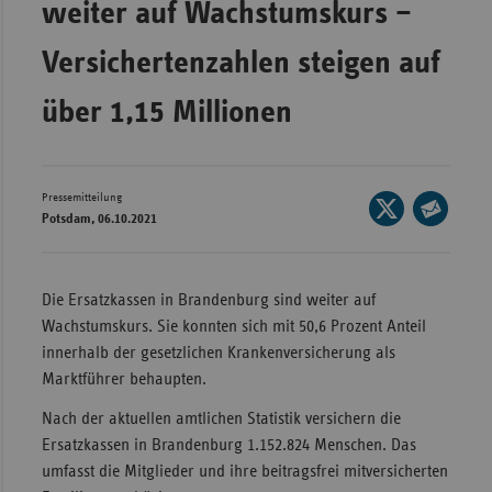
weiter auf Wachstumskurs –
Wür
Versichertenzahlen steigen auf
Bay
über 1,15 Millionen
Ber
Bre
Ha
Pressemitteilung
Seite
Hes
Potsdam, 06.10.2021
auf
Seite
X
Mec
per
teilen
Vo
E-
Die Ersatzkassen in Brandenburg sind weiter auf
Mail
Nie
Wachstumskurs. Sie konnten sich mit 50,6 Prozent Anteil
teilen
innerhalb der gesetzlichen Krankenversicherung als
Nor
Marktführer behaupten.
Wes
Nach der aktuellen amtlichen Statistik versichern die
Rhe
Ersatzkassen in Brandenburg 1.152.824 Menschen. Das
umfasst die Mitglieder und ihre beitragsfrei mitversicherten
Saa