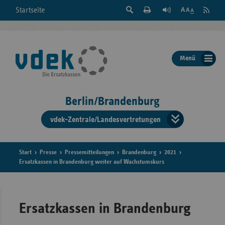
Suche
Seite
RSS
Startseite
Feed
einblenden
Drucken
abonni
Schrift
/
ausblenden
der
Menü
Seite
ändern
Berlin/Brandenburg
vdek-Zentrale/Landesvertretungen
Verband
der
Ersatzka
Start
Presse
Pressemitteilungen
Brandenburg
2021
Ersatzkassen in Brandenburg weiter auf Wachstumskurs
Bun
Ersatzkassen in Brandenburg