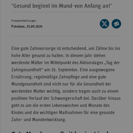
"Gesund beginnt im Mund-von Anfang an!"
Wür
Bay
Pressemitteilungen
Seite
Potsdam, 25.09.2024
Ber
auf
Seite
X
per
Bre
teilen
E-
Eine gute Zahnvorsorge ist entscheidend, um Zähne bis ins
Ha
Mail
hohe Alter gesund zu halten. In diesem Jahr stehen
Hes
teilen
werdende Mütter im Mittelpunkt des Aktionstages „Tag der
Mec
Zahngesundheit“ am 25. September. Eine ausgewogene
Vo
Ernährung, regelmäßige Zahnpflege und eine gute
Mundgesundheit sind nicht nur für die Gesundheit der
Nie
werdenden Mutter wichtig, sondern tragen auch zu einem
Nor
positiven Verlauf der Schwangerschaft bei. Darüber hinaus
Wes
geht es um die ersten Lebenswochen und Monate des
Kindes und die wichtigen Maßnahmen für eine gesunde
Rhe
Zahn- und Mundentwicklung.
Saa