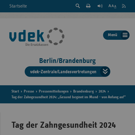
Suche
Seite
RSS
Startseite
Feed
einblenden
Drucken
abonni
Schrift
/
ausblenden
der
Menü
Seite
ändern
Berlin/Brandenburg
vdek-Zentrale/Landesvertretungen
Verband
der
Ersatzka
Start
Presse
Pressemitteilungen
Brandenburg
2024
Tag der Zahngesundheit 2024: „Gesund beginnt im Mund - von Anfang an!“
Bun
Tag der Zahngesundheit 2024