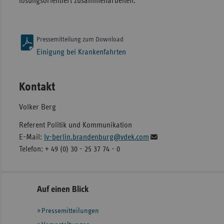
lösungsorientiert zusammenarbeiten.“
Pressemitteilung zum Download
Einigung bei Krankenfahrten
Kontakt
Volker Berg
Referent Politik und Kommunikation
E-Mail:
lv-berlin.brandenburg@vdek.com
Telefon: + 49 (0) 30 - 25 37 74 - 0
Seitennavigation
Seitenleiste
Auf einen Blick
mit
Pressemitteilungen
weiteren