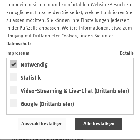
Verhandlungsrunde aber sehr herausfordernd. Es waren
Ihnen einen sicheren und komfortablen Website-Besuch zu
sehr drastische Maßnahmen erforderlich, die viele
ermöglichen. Entscheiden Sie selbst, welche Funktionen Sie
Menschen in Brandenburg belastet haben. Am Ende hat
zulassen möchten. Sie können Ihre Einstellungen jederzeit
auch das Gesundheitsministerium mitgeholfen, dass wir zu
in der Fußzeile anpassen. Weitere Informationen, etwa zum
einem Verhandlungsabschluss gekommen sind. Eine solche
Umgang mit Drittanbieter-Cookies, finden Sie unter
Drucksituation sollte sich nicht wiederholen, weshalb wir
Datenschutz
.
diesmal rechtzeitig die Gespräche für das Jahr 2027
Impressum
Details
fortführen müssen.“
Notwendig
Rebecca Zeljar, Leiterin der vdek-Landesvertretung
Berlin/Brandenburg: „Mit der erzielten Einigung schaffen
Statistik
wir eine verlässliche Grundlage für eine bedarfsgerechte
Versorgung mit Krankenfahrten in Brandenburg und
Video-Streaming & Live-Chat (Drittanbieter)
werden zugleich unserer Verantwortung für einen
wirtschaftlichen Umgang mit den Beitragsmitteln der
Google (Drittanbieter)
gesetzlich Versicherten gerecht. Der Abschluss zeigt, dass
die Selbstverwaltung handlungsfähig ist und auch bei
Auswahl bestätigen
Alle bestätigen
komplexen Fragestellungen tragfähige Lösungen
hervorbringt, wenn alle Beteiligten konstruktiv und