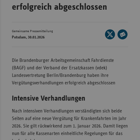
erfolgreich abgeschlossen
Wür
Bay
Ber
Gemeinsame Pressemitteilung
Seite
Potsdam, 30.01.2026
auf
Bre
Seite
X
per
Ha
teilen
E-
Die Brandenburger Arbeitsgemeinschaft Fahrdienste
Hes
Mail
(BAGF) und der Verband der Ersatzkassen (vdek)
teilen
Mec
Landesvertretung Berlin/Brandenburg haben ihre
Vo
Vergütungsverhandlungen erfolgreich abgeschlossen
Nie
Intensive Verhandlungen
Nor
Wes
Nach intensiven Verhandlungen verständigten sich beide
Seiten auf eine neue Vergütung für Krankenfahrten im Jahr
Rhe
2026. Sie gilt rückwirkend zum 1. Januar 2026. Damit liegen
nun für alle Kassenarten einheitliche Regelungen für das
Saa