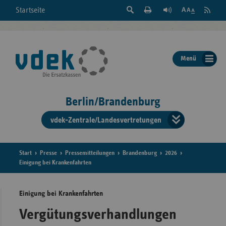
Suche
Seite
RSS
Startseite
Feed
einblenden
Drucken
abonni
Schrift
/
ausblenden
der
Menü
Seite
ändern
Berlin/Brandenburg
vdek-Zentrale/Landesvertretungen
Verband
der
Ersatzka
Start
Presse
Pressemitteilungen
Brandenburg
2026
Einigung bei Krankenfahrten
Einigung bei Krankenfahrten
Bun
Vergütungsverhandlungen