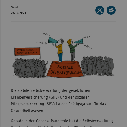
Stand:
Wür
Seite
25.10.2021
auf
Seite
Bay
X
per
Ber
teilen
E-
Bre
Mail
teilen
Ha
Hes
Mec
Vo
Nie
Die stabile Selbstverwaltung der gesetzlichen
Nor
Krankenversicherung (GKV) und der sozialen
Wes
Pflegeversicherung (SPV) ist der Erfolgsgarant für das
Rhe
Gesundheitswesen.
Gerade in der Corona-Pandemie hat die Selbstverwaltung
Saa