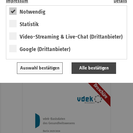
Impressum
Details
mit
Pressemitteilungen
Notwendig
weiteren
Informationen
Veranstaltungen
Statistik
Ansprechpartner
Aktuelle Themen im Fokus
Video-Streaming & Live-Chat (Drittanbieter)
Kontakt und Anfahrt
Google (Drittanbieter)
Basisdaten des Berliner
Auswahl bestätigen
Alle bestätigen
Gesundheitswesens
Broschüre