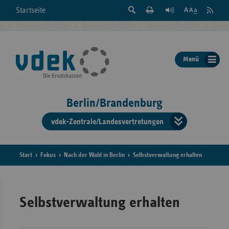
Suche
Seite
RSS
Startseite
Feed
einblenden
Drucken
abonni
Schrift
/
ausblenden
der
Menü
Seite
ändern
Berlin/Brandenburg
vdek-Zentrale/Landesvertretungen
Verband
der
Ersatzka
Start
Fokus
Nach der Wahl in Berlin
Selbstverwaltung erhalten
Bun
Selbstverwaltung erhalten