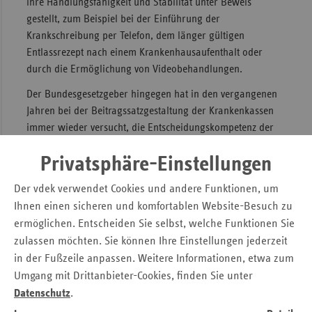
ihre Handlungsfähigkeit und Stabilität unter Beweis
gestellt, zum Beispiel bei der Einführung der
Sac
Krankschreibung per Telefon, dem länger gültigen
Sac
Entlassrezept nach einem Krankenhausaufenthalt oder
An
durch die Ermöglichung von Videobehandlungen.
Sch
Der Bundesgesetzgeber hingegen hat in den vergangenen
Ho
Jahren bei der Beitragssatzgestaltung der Krankenkassen
Thü
immer wieder versucht, die Entscheidungskompetenz der
Selbstverwaltung einzuschränken.
Privatsphäre-Einstellungen
Die Ersatzkassen fordern,
Der vdek verwendet Cookies und andere Funktionen, um
die Handlungsautonomie der Selbstverwaltung zu
Ihnen einen sicheren und komfortablen Website-Besuch zu
erhalten und zu stärken.
ermöglichen. Entscheiden Sie selbst, welche Funktionen Sie
politische Eingriffe in die Selbstverwaltung
zulassen möchten. Sie können Ihre Einstellungen jederzeit
zurückzunehmen.
in der Fußzeile anpassen. Weitere Informationen, etwa zum
Umgang mit Drittanbieter-Cookies, finden Sie unter
Datenschutz
.
Seitennavigation
Seitenleiste
Auf einen Blick