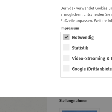
Gesunde Lebenswelten
Der vdek verwendet Cookies u
ermöglichen. Entscheiden Sie s
regionalstark
Fußzeile anpassen. Weitere In
Impressum
Notwendig
weiter
Statistik
Exklusive
Präventionsprojekte der
Ersatzkassen
Video-Streaming & L
Gesund­heits­­förderung in der
Kommune, in Werk­stätten,
Google (Drittanbiete
Pflege­einrichtungen und im
Kranken­haus.
Positionen und
Stellungnahmen