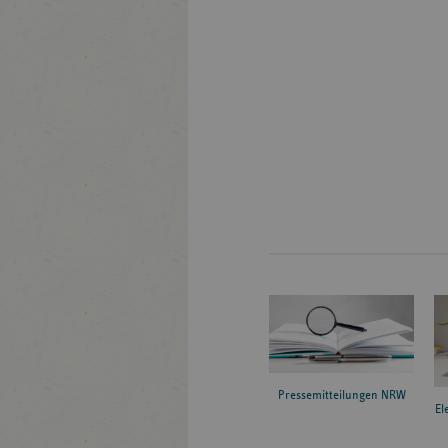
Pressemitteilungen NRW
El