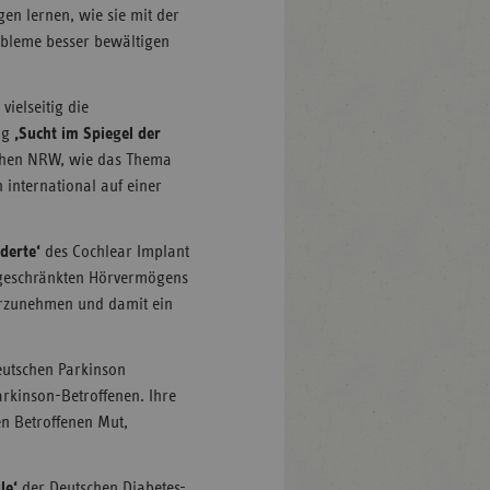
gen lernen, wie sie mit der
bleme besser bewältigen
vielseitig die
ung
‚Sucht im Spiegel der
schen NRW, wie das Thema
international auf einer
derte‘
des Cochlear Implant
ingeschränkten Hörvermögens
rzunehmen und damit ein
eutschen Parkinson
arkinson-Betroffenen. Ihre
en Betroffenen Mut,
le‘
der Deutschen Diabetes-