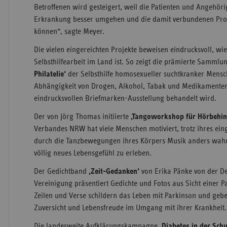
Betroffenen wird gesteigert, weil die Patienten und Angehöri
Erkrankung besser umgehen und die damit verbundenen Pro
können“, sagte Meyer.
Die vielen eingereichten Projekte beweisen eindrucksvoll, wie 
Selbsthilfearbeit im Land ist. So zeigt die prämierte Samml
Philatelie‘
der Selbsthilfe homosexueller suchtkranker Men
Abhängigkeit von Drogen, Alkohol, Tabak und Medikamenten 
eindrucksvollen Briefmarken-Ausstellung behandelt wird.
Der von Jörg Thomas initiierte
‚Tangoworkshop für Hörbehin
Verbandes NRW hat viele Menschen motiviert, trotz ihres e
durch die Tanzbewegungen ihres Körpers Musik anders wah
völlig neues Lebensgefühl zu erleben.
Der Gedichtband
‚Zeit-Gedanken‘
von Erika Pänke von der D
Vereinigung präsentiert Gedichte und Fotos aus Sicht einer P
Zeilen und Verse schildern das Leben mit Parkinson und geb
Zuversicht und Lebensfreude im Umgang mit ihrer Krankheit.
Die landesweite Aufklärungskampagne
‚Diabetes in der Schu