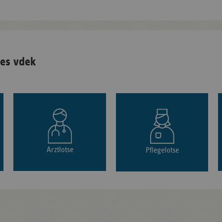
es vdek
Arztlotse
Pflegelotse