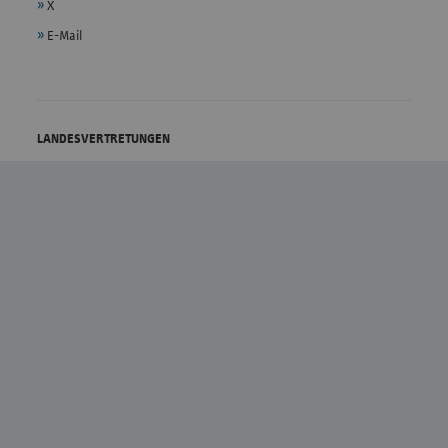
X
E-Mail
LANDESVERTRETUNGEN
vdek - Bundesebene
Bremen
Baden-Württemberg
Hamburg
Bayern
Hessen
Berlin/Brandenburg
Mecklenburg-Vorpommern
Niedersachsen
Sachsen
Nordrhein-Westfalen
Sachsen-Anhalt
Rheinland-Pfalz
Schleswig-Holstein
Saarland
Thüringen