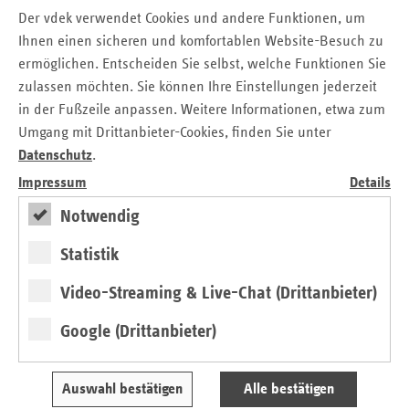
gestartet und bietet Gesundheits- und Präventionsangebote
Der vdek verwendet Cookies und andere Funktionen, um
zur Förderung der körperlichen und psychischen
Ihnen einen sicheren und komfortablen Website-Besuch zu
Gesundheit von Kindern und Jugendlichen an zwei
ermöglichen. Entscheiden Sie selbst, welche Funktionen Sie
Grundschulen in Köln-Chorweiler und Köln-Meschenich.
zulassen möchten. Sie können Ihre Einstellungen jederzeit
Gezielt soll die Gesundheit von Kindern und Jugendlichen
in der Fußzeile anpassen. Weitere Informationen, etwa zum
gestärkt werden.
» Lesen
Umgang mit Drittanbieter-Cookies, finden Sie unter
Datenschutz
.
Impressum
Details
Notwendig
Statistik
Video-Streaming & Live-Chat (Drittanbieter)
Google (Drittanbieter)
Auswahl bestätigen
Alle bestätigen