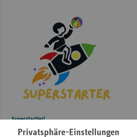
Superstart(er)
Privatsphäre-Einstellungen
Das Präventionsprojekt „Superstart(er“ ist im Juli 2025