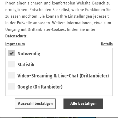
Ihnen einen sicheren und komfortablen Website-Besuch zu
Seitennavigation
Seitenleiste
Auf einen Blick
ermöglichen. Entscheiden Sie selbst, welche Funktionen Sie
mit
zulassen möchten. Sie können Ihre Einstellungen jederzeit
Pressemitteilungen
weiteren
in der Fußzeile anpassen. Weitere Informationen, etwa zum
Informationen
Kontakt und Anfahrt
Umgang mit Drittanbieter-Cookies, finden Sie unter
Ansprechpartner
Datenschutz
.
Veranstaltungen
Impressum
Details
Notwendig
Gesunde Lebenswelten
Statistik
regionalstark
Video-Streaming & Live-Chat (Drittanbieter)
Google (Drittanbieter)
Auswahl bestätigen
Alle bestätigen
weiter