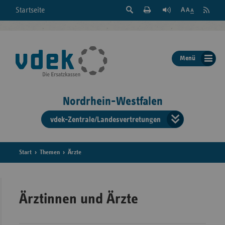
Suche
Seite
RSS
Startseite
Feed
einblenden
Drucken
abonni
Schrift
/
ausblenden
der
Menü
Seite
ändern
Nordrhein-Westfalen
vdek-Zentrale/Landesvertretungen
Verband
der
Ersatzka
Start
Themen
Ärzte
Bun
Ärztinnen und Ärzte