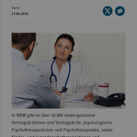
Stand:
Wür
Seite
17.06.2026
auf
Seite
Bay
X
per
Ber
teilen
E-
Bre
Mail
teilen
Ha
Hes
Mec
Vo
Nie
Nor
Wes
In NRW gibt es über 40.000 niedergelassene
Rhe
Vertragsärztinnen und Vertragsärzte, psychologische
Psychotherapeutinnen und Psychotherapeuten, sowie
Saa