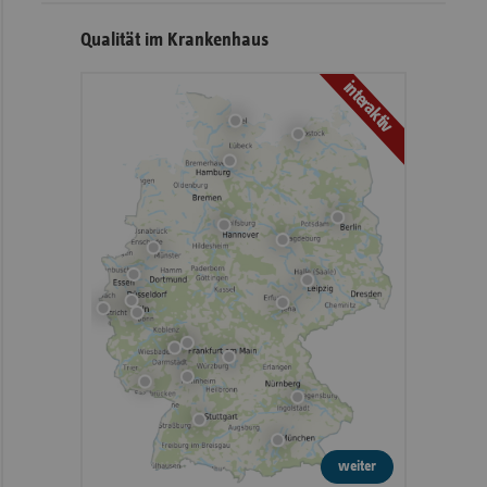
Qualität im Krankenhaus
interaktiv
weiter