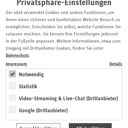
Privatsphäre-Einstellungen
Download: Qualität der Pflege muss stärker in den
Mittelpunkt rücken.pdf
Der vdek verwendet Cookies und andere Funktionen, um
Ihnen einen sicheren und komfortablen Website-Besuch zu
Kontakt
ermöglichen. Entscheiden Sie selbst, welche Funktionen Sie
zulassen möchten. Sie können Ihre Einstellungen jederzeit
Christian Breidenbach
in der Fußzeile anpassen. Weitere Informationen, etwa zum
Pressesprecher
Umgang mit Drittanbieter-Cookies, finden Sie unter
Verband der Ersatzkassen e.V. (vdek)
Datenschutz
.
Landesvertretung Nordrhein-Westfalen
Impressum
Details
Tel.: 02 11 / 3 84 10 - 15
Notwendig
E-Mail:
christian.breidenbach@vdek.com
Statistik
Seitennavigation
Seitenleiste
Auf einen Blick
mit
Video-Streaming & Live-Chat (Drittanbieter)
Pressemitteilungen
weiteren
Google (Drittanbieter)
Informationen
Kontakt und Anfahrt
Ansprechpartner
Veranstaltungen