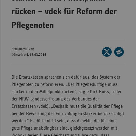
Wür
rücken – vdek für Reform der
Bay
Pflegenoten
Ber
Bre
Pressemitteilung
Seite
Ha
Düsseldorf, 13.03.2015
auf
Seite
Hes
X
per
Mec
teilen
E-
Die Ersatzkassen sprechen sich dafür aus, das System der
Vo
Mail
Pflegenoten zu reformieren. „Der Pflegebedürftige muss
Nie
teilen
stärker in den Mittelpunkt rücken“, sagte Dirk Ruiss, Leiter
der NRW-Landesvertretung des Verbandes der
Nor
Ersatzkassen (vdek). „Deshalb muss die Qualität der Pflege
Wes
bei der Bewertung der Einrichtungen stärker berücksichtigt
Rhe
werden.“ Es dürfe nicht sein, dass Aspekte, die für eine
gute Pflege unabdingbar sind, gleichgesetzt werden mit
Saa
Wohnkriterien Diese Gleichsetzung führe dazu, dass