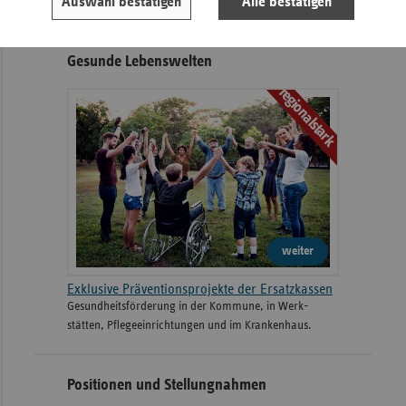
Auswahl bestätigen
Alle bestätigen
Gesunde Lebenswelten
regionalstark
weiter
Exklusive Präventionsprojekte der Ersatzkassen
Gesund­heits­­förderung in der Kommune, in Werk­
stätten, Pflege­einrichtungen und im Kranken­haus.
Positionen und Stellungnahmen