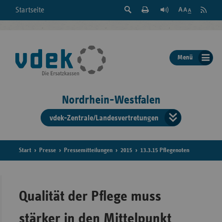
Suche
Seite
RSS
Startseite
Feed
einblenden
Drucken
abonni
Schrift
/
ausblenden
der
Menü
Seite
ändern
Nordrhein-Westfalen
vdek-Zentrale/Landesvertretungen
Verband
der
Ersatzka
Start
Presse
Pressemitteilungen
2015
13.3.15 Pflegenoten
Bun
Qualität der Pflege muss
stärker in den Mittelpunkt