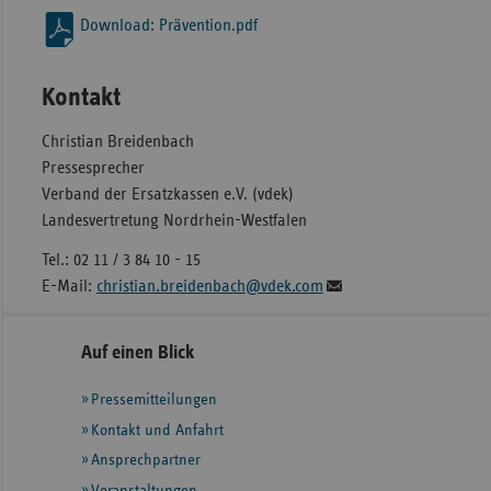
Download: Prävention.pdf
Kontakt
Christian Breidenbach
Pressesprecher
Verband der Ersatzkassen e.V. (vdek)
Landesvertretung Nordrhein-Westfalen
Tel.: 02 11 / 3 84 10 - 15
E-Mail:
christian.breidenbach@vdek.com
Seitennavigation
Seitenleiste
Auf einen Blick
mit
Pressemitteilungen
weiteren
Informationen
Kontakt und Anfahrt
Ansprechpartner
Veranstaltungen