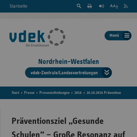
Suche
Seite
RSS
Startseite
Feed
einblenden
Drucken
abonni
Schrift
/
ausblenden
der
Menü
Seite
ändern
Nordrhein-Westfalen
vdek-Zentrale/Landesvertretungen
Verband
der
Ersatzka
Start
Presse
Pressemitteilungen
2016
26.10.2016 Prävention
Bun
Präventionsziel „Gesunde
Schulen“ – Große Resonanz auf