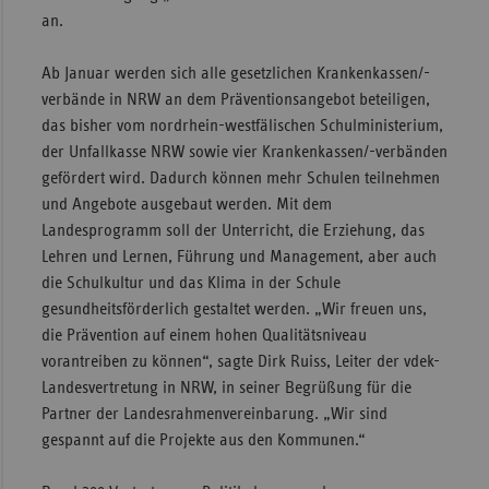
an.
Sac
Sac
Ab Januar werden sich alle gesetzlichen Krankenkassen/-
An
verbände in NRW an dem Präventionsangebot beteiligen,
das bisher vom nordrhein-westfälischen Schulministerium,
Sch
der Unfallkasse NRW sowie vier Krankenkassen/-verbänden
Ho
gefördert wird. Dadurch können mehr Schulen teilnehmen
Thü
und Angebote ausgebaut werden. Mit dem
Landesprogramm soll der Unterricht, die Erziehung, das
Lehren und Lernen, Führung und Management, aber auch
die Schulkultur und das Klima in der Schule
gesundheitsförderlich gestaltet werden. „Wir freuen uns,
die Prävention auf einem hohen Qualitätsniveau
vorantreiben zu können“, sagte Dirk Ruiss, Leiter der vdek-
Landesvertretung in NRW, in seiner Begrüßung für die
Partner der Landesrahmenvereinbarung. „Wir sind
gespannt auf die Projekte aus den Kommunen.“