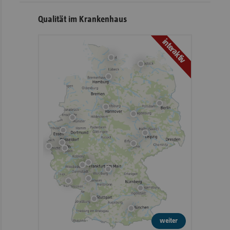
Qualität im Krankenhaus
interaktiv
weiter