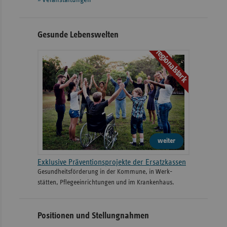
Gesunde Lebenswelten
regionalstark
weiter
Exklusive Präventionsprojekte der Ersatzkassen
Gesund­heits­­förderung in der Kommune, in Werk­
stätten, Pflege­einrichtungen und im Kranken­haus.
Positionen und Stellungnahmen