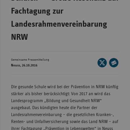
Wür
Fachtagung zur
Bay
Landesrahmenvereinbarung
Ber
NRW
Bre
Ha
Hes
Gemeinsame Pressemitteilung
Seite
Neuss, 26.10.2016
Mec
auf
Seite
Vo
X
per
teilen
E-
Nie
Die gesunde Schule wird bei der Prävention in NRW künftig
Mail
stärker als bisher berücksichtigt: Von 2017 an wird das
Nor
teilen
Landesprogramm „Bildung und Gesundheit NRW“
Wes
ausgebaut. Das kündigten heute die Partner der
Rhe
Landesrahmenvereinbarung – die gesetzlichen Kranken-,
Renten- und Unfallversicherung sowie das Land NRW – auf
Saa
ihrer Fachtagung „Prävention in Lebenswelten“ in Neuss