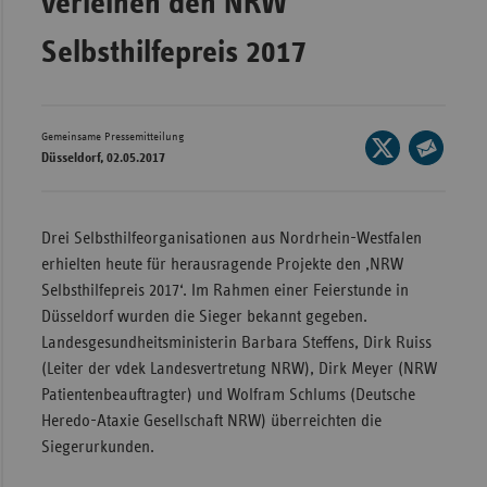
verleihen den NRW
Wür
Selbsthilfepreis 2017
Bay
Ber
Gemeinsame Pressemitteilung
Seite
Bre
Düsseldorf, 02.05.2017
auf
Seite
Ha
X
per
Hes
teilen
E-
Drei Selbsthilfeorganisationen aus Nordrhein-Westfalen
Mec
Mail
erhielten heute für herausragende Projekte den ‚NRW
Vo
teilen
Selbsthilfepreis 2017‘. Im Rahmen einer Feierstunde in
Düsseldorf wurden die Sieger bekannt gegeben.
Nie
Landesgesundheitsministerin Barbara Steffens, Dirk Ruiss
Nor
(Leiter der vdek Landesvertretung NRW), Dirk Meyer (NRW
Wes
Patientenbeauftragter) und Wolfram Schlums (Deutsche
Rhe
Heredo-Ataxie Gesellschaft NRW) überreichten die
Siegerurkunden.
Saa