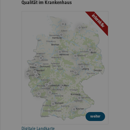
Qualität im Krankenhaus
interaktiv
weiter
Digitale Landkarte