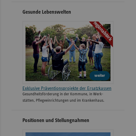
Gesunde Lebenswelten
regionalstark
weiter
Exklusive Präventionsprojekte der Ersatzkassen
Gesund­heits­­förderung in der Kommune, in Werk­
stätten, Pflege­einrichtungen und im Kranken­haus.
Positionen und Stellungnahmen