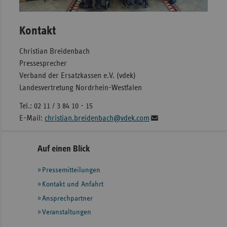
Kontakt
Christian Breidenbach
Pressesprecher
Verband der Ersatzkassen e.V. (vdek)
Landesvertretung Nordrhein-Westfalen
Tel.: 02 11 / 3 84 10 - 15
E-Mail:
christian.breidenbach@vdek.com
Seitennavigation
Seitenleiste
Auf einen Blick
mit
Pressemitteilungen
weiteren
Informationen
Kontakt und Anfahrt
Ansprechpartner
Veranstaltungen