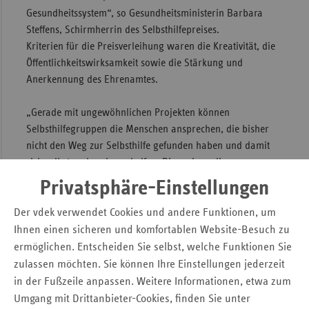
Gesundheitssystem“, so Gesund­heitsministerin Barbara
Steffens, Schirmherrin des Selbsthilfepreises.
Kriterien für die Preisverleihung waren die Kreativität, die
Öffentlichkeitswirksamkeit sowie die Stärkung und
Anerkennung des Ehrenamtes.
„Gerade mit ungewöhnlichen Projekten können
Selbsthilfegruppen die Menschen ansprechen, die bisher
nicht den Weg zur Selbsthilfe gefunden haben und damit
sich selbst und anderen helfen. Dies zeigen die
Wettbewerbsbeiträge deutlich.“ So Dirk Ruiss vom Verband
Privatsphäre-Einstellungen
der Ersatzkassen (vdek) stellvertretend für alle
Krankenkassen/-verbände in NRW.
Der vdek verwendet Cookies und andere Funktionen, um
Ihnen einen sicheren und komfortablen Website-Besuch zu
Ausgezeichnet wurden:
ermöglichen. Entscheiden Sie selbst, welche Funktionen Sie
Selbsthilfe Spina Bifida und Hydrocephalus in NRW e.V.
zulassen möchten. Sie können Ihre Einstellungen jederzeit
Aktive Erweiterung der Alltagskompetenz im
in der Fußzeile anpassen. Weitere Informationen, etwa zum
Ablösungsprozess vom Elternhaus. Ziel des Projektes ist es,
Umgang mit Drittanbieter-Cookies, finden Sie unter