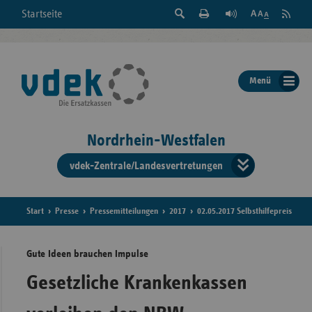
Suche
Seite
RSS
Startseite
Feed
einblenden
Drucken
abonni
Schrift
/
ausblenden
der
Menü
Seite
ändern
Nordrhein-Westfalen
vdek-Zentrale/Landesvertretungen
Verband
der
Ersatzka
Start
Presse
Pressemitteilungen
2017
02.05.2017 Selbsthilfepreis
Gute Ideen brauchen Impulse
Bun
Gesetzliche Krankenkassen