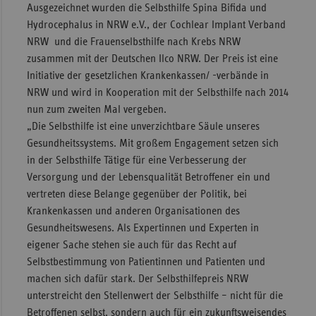
Ausgezeichnet wurden die Selbsthilfe Spina Bifida und
Sac
Hydrocephalus in NRW e.V., der Cochlear Implant Verband
NRW und die Frauenselbsthilfe nach Krebs NRW
Sac
zusammen mit der Deutschen Ilco NRW. Der Preis ist eine
An
Initiative der gesetzlichen Krankenkassen/ -verbände in
Sch
NRW und wird in Kooperation mit der Selbsthilfe nach 2014
Ho
nun zum zweiten Mal vergeben.
Thü
„Die Selbsthilfe ist eine unverzichtbare Säule unseres
Gesundheits­systems. Mit großem Engagement setzen sich
in der Selbsthilfe Tätige für eine Verbesserung der
Versorgung und der Lebensqualität Betroffener ein und
vertreten diese Belange gegenüber der Politik, bei
Krankenkassen und anderen Organisationen des
Gesundheitswesens. Als Expertinnen und Experten in
eigener Sache stehen sie auch für das Recht auf
Selbstbestimmung von Patientinnen und Patienten und
machen sich dafür stark. Der Selbsthilfepreis NRW
unterstreicht den Stellenwert der Selbsthilfe – nicht für die
Betroffenen selbst, sondern auch für ein zukunftsweisendes