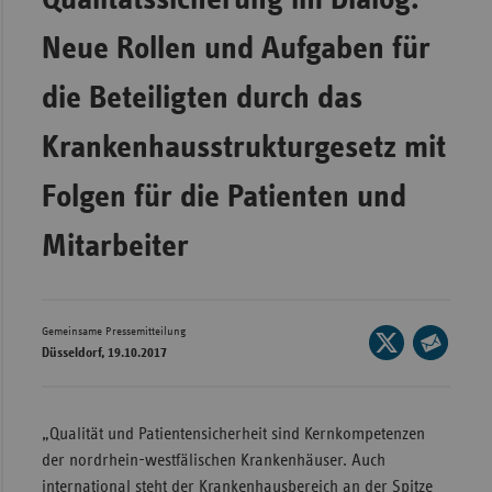
Wür
Neue Rollen und Aufgaben für
Bay
die Beteiligten durch das
Ber
Krankenhausstrukturgesetz mit
Bre
Ha
Folgen für die Patienten und
Hes
Mitarbeiter
Mec
Vo
Nie
Gemeinsame Pressemitteilung
Seite
Düsseldorf, 19.10.2017
Nor
auf
Seite
Wes
X
per
teilen
Rhe
E-
„Qualität und Patientensicherheit sind Kernkompetenzen
Mail
der nordrhein-westfälischen Krankenhäuser. Auch
teilen
Saa
international steht der Krankenhausbereich an der Spitze