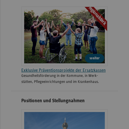
regionalstark
weiter
Exklusive Präventionsprojekte der Ersatzkassen
Gesund­heits­­förderung in der Kommune, in Werk­
stätten, Pflege­einrichtungen und im Kranken­haus.
Positionen und Stellungnahmen