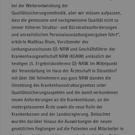
bei der Weiterentwicklung der
Sac
Qualitätssicherungsmethodik, aber wir müssen aufpassen,
Sac
dass die gemessene und nachgewiesene Qualität nicht zu
An
immer höheren Struktur- und Bürokratieanforderungen
und unrealistischen Personalausstattungsvorgaben führt“,
Sch
erklärte Matthias Blum, Vorsitzender des
Ho
Lenkungsausschusses QS-NRW und Geschäftsführer der
Thü
Krankenhausgesellschaft NRW (KGNW) anlässlich der
heutigen 15. Ergebniskonferenz QS-NRW. Im Mittelpunkt
der Veranstaltung im Haus der Ärzteschaft in Düsseldorf
mit über 300 Teilnehmern aus ganz NRW standen die
Umsetzung des Krankenhausstrukturgesetzes unter
Qualitätssicherungsaspekten und die damit verbundenen
neuen Anforderungen an die Krankenhäuser, an die
niedergelassenen Ärzte sowie die neue Rolle der
Krankenkassen und der Landesregierung. Beleuchtet
wurden darüber hinaus die Auswirkungen der neuen
gesetzlichen Reglungen auf die Patienten und Mitarbeiter in