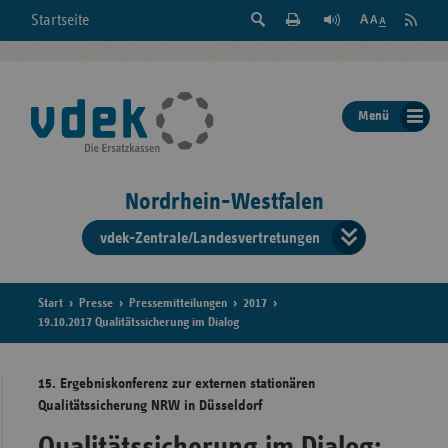
Suche
Seite
RSS
Startseite
Feed
einblenden
Drucken
abonni
Schrift
/
ausblenden
der
Menü
Seite
ändern
Nordrhein-Westfalen
vdek-Zentrale/Landesvertretungen
Verband
der
Ersatzka
Start
Presse
Pressemitteilungen
2017
19.10.2017 Qualitätssicherung im Dialog
15. Ergebniskonferenz zur externen stationären
Bun
Qualitätssicherung NRW in Düsseldorf
Qualitätssicherung im Dialog: