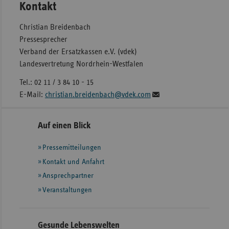
Kontakt
Christian Breidenbach
Pressesprecher
Verband der Ersatzkassen e.V. (vdek)
Landesvertretung Nordrhein-Westfalen
Tel.: 02 11 / 3 84 10 - 15
E-Mail:
christian.breidenbach@vdek.com
Seitennavigation
Seitenleiste
Auf einen Blick
mit
Pressemitteilungen
weiteren
Informationen
Kontakt und Anfahrt
Ansprechpartner
Veranstaltungen
Gesunde Lebenswelten