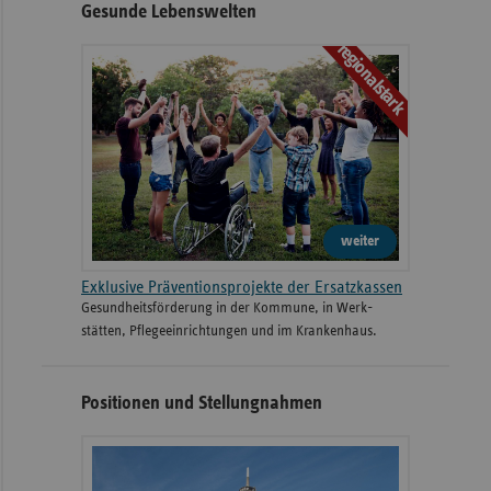
Gesunde Lebenswelten
regionalstark
weiter
Exklusive Präventionsprojekte der Ersatzkassen
Gesund­heits­­förderung in der Kommune, in Werk­
stätten, Pflege­einrichtungen und im Kranken­haus.
Positionen und Stellungnahmen