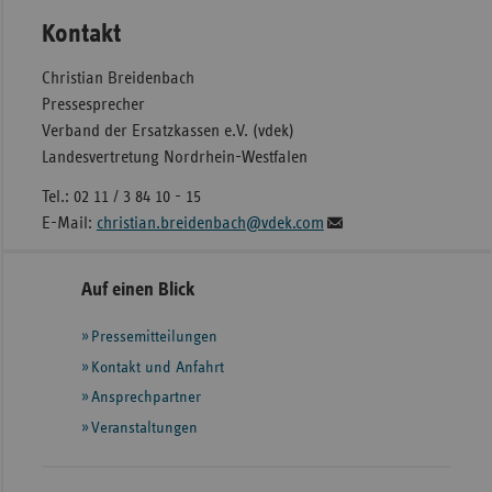
Kontakt
Christian Breidenbach
Pressesprecher
Verband der Ersatzkassen e.V. (vdek)
Landesvertretung Nordrhein-Westfalen
Tel.: 02 11 / 3 84 10 - 15
E-Mail:
christian.breidenbach@vdek.com
Seitennavigation
Seitenleiste
Auf einen Blick
mit
Pressemitteilungen
weiteren
Informationen
Kontakt und Anfahrt
Ansprechpartner
Veranstaltungen