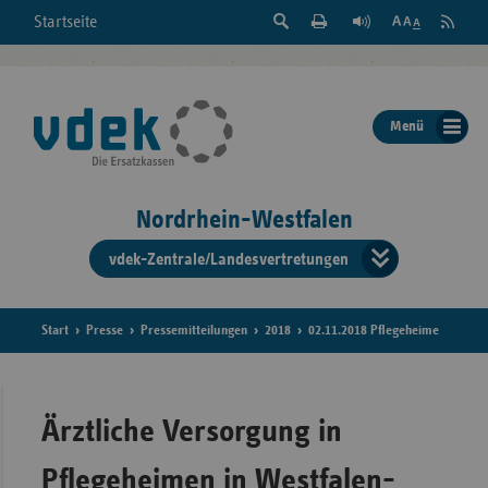
Suche
Seite
RSS
Startseite
Feed
einblenden
Drucken
abonni
Schrift
/
ausblenden
der
Menü
Seite
ändern
Nordrhein-Westfalen
vdek-Zentrale/Landesvertretungen
Verband
der
Ersatzka
Start
Presse
Pressemitteilungen
2018
02.11.2018 Pflegeheime
Bun
Ärztliche Versorgung in
Pflegeheimen in Westfalen-