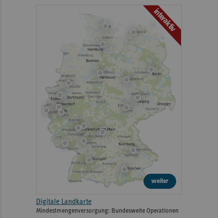
interaktiv
weiter
Digitale Landkarte
Mindestmengenversorgung: Bundesweite Operationen