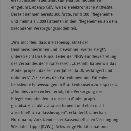
elektronische Patientendokumentation modellhaft
eingeführt, ebenso GKV-weit die elektronische Arztvisite.
Sac
Derzeit nehmen bereits 200 Ärzte, rund 100 Pflegeheime
Sac
und mehr als 2.000 Patienten in den Pflegeheimen an dem
An
besonderen Versorgungsmodell teil.
Sch
Ho
„Wir möchten, dass die Lebensqualität der
Heimbewohnerinnen und -bewohner weiter steigt“,
Thü
unterstreicht Dirk Ruiss, Leiter der NRW-Landesvertretung
des Verbandes der Ersatzkassen. „Deshalb haben wir das
Modellprojekt, das seit vier Jahren läuft, verlängert und
optimiert.“ Ziel sei es, den Patientinnen und Patienten
belastende Einweisungen in Krankenhäusern zu ersparen.
„Um dies zu erreichen, erfolgt die Versorgung der
Pflegeheimpatienten in unserem Modellprojekt
grundsätzlich aktiv vorausschauend und eben nicht
ausschließlich anlassbezogen“, erläutert Dr. Gerhard
Nordmann, Vorsitzender der Kassenärztlichen Vereinigung
Westfalen Lippe (KVWL). Schwierige Notfallsituationen