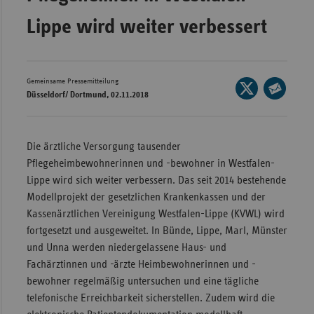
Wür
Lippe wird weiter verbessert
Bay
Ber
Gemeinsame Pressemitteilung
Seite
Bre
Düsseldorf/ Dortmund, 02.11.2018
auf
Seite
Ha
X
per
teilen
Hes
E-
Die ärztliche Versorgung tausender
Mail
Pflegeheimbewohnerinnen und -bewohner in Westfalen-
Mec
teilen
Lippe wird sich weiter verbessern. Das seit 2014 bestehende
Vo
Modellprojekt
der gesetzlichen Krankenkassen und der
Nie
Kassenärztlichen Vereinigung Westfalen-Lippe (KVWL) wird
Nor
fortgesetzt und ausgeweitet. In Bünde, Lippe, Marl, Münster
Wes
und Unna werden niedergelassene Haus- und
Fachärztinnen und -ärzte Heimbewohnerinnen und -
Rhe
bewohner regelmäßig untersuchen und eine tägliche
telefonische Erreichbarkeit sicherstellen. Zudem wird die
Saa