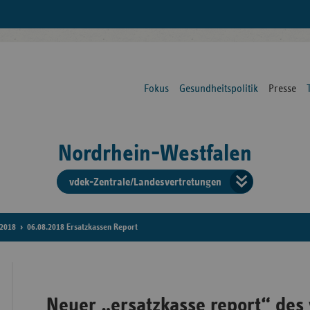
Fokus
Gesundheitspolitik
Presse
Nordrhein-Westfalen
vdek-Zentrale/Landesvertretungen
Verba
der
2018
06.08.2018 Ersatzkassen Report
Ersat
Neuer „ersatzkasse report“ de
Bun