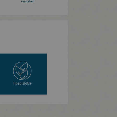
verstehen
Hospizlotse