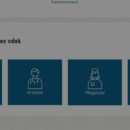
Krankentransport
es vdek
Arztlotse
Pflegelotse