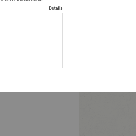
Pfalz
Details
rland
hsen
hsen-
halt
leswig-
lstein
ringen