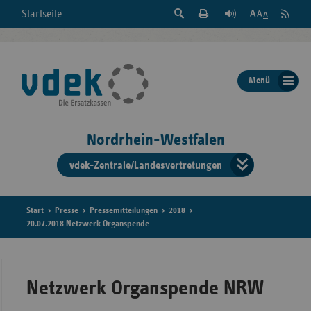
Suche
Seite
RSS
Startseite
Feed
einblenden
Drucken
abonni
Schrift
/
ausblenden
der
Menü
Seite
ändern
Nordrhein-Westfalen
vdek-Zentrale/Landesvertretungen
Verband
der
Ersatzka
Start
Presse
Pressemitteilungen
2018
20.07.2018 Netzwerk Organspende
Bun
Netzwerk Organspende NRW