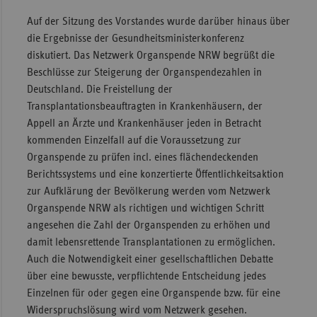
Sac
Auf der Sitzung des Vorstandes wurde darüber hinaus über
die Ergebnisse der Gesundheitsministerkonferenz
Sac
diskutiert. Das Netzwerk Organspende NRW begrüßt die
An
Beschlüsse zur Steigerung der Organspendezahlen in
Sch
Deutschland. Die Freistellung der
Ho
Transplantationsbeauftragten in Krankenhäusern, der
Appell an Ärzte und Krankenhäuser jeden in Betracht
Thü
kommenden Einzelfall auf die Voraussetzung zur
Organspende zu prüfen incl. eines flächendeckenden
Berichtssystems und eine konzertierte Öffentlichkeitsaktion
zur Aufklärung der Bevölkerung werden vom Netzwerk
Organspende NRW als richtigen und wichtigen Schritt
angesehen die Zahl der Organspenden zu erhöhen und
damit lebensrettende Transplantationen zu ermöglichen.
Auch die Notwendigkeit einer gesellschaftlichen Debatte
über eine bewusste, verpflichtende Entscheidung jedes
Einzelnen für oder gegen eine Organspende bzw. für eine
Widerspruchslösung wird vom Netzwerk gesehen.