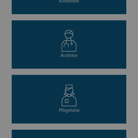
Kliniklotse
Arztlotse
Pflegelotse