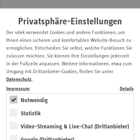
Die Aufklärung der Bevölkerung ist eines der
selbstgewählten Ziele des Netzwerkes Organspende NRW.
Privatsphäre-Einstellungen
Dabei liegt der Schwerpunkt der Aktivitäten bei
Der vdek verwendet Cookies und andere Funktionen, um
persönlichen Gesprächen. Auf öffentlichen Veranstaltungen,
Ihnen einen sicheren und komfortablen Website-Besuch zu
aber auch an Info-Ständen in Krankenhäusern und
ermöglichen. Entscheiden Sie selbst, welche Funktionen Sie
Fußgängerzonen sowie bei Projekttagen in Schulen
zulassen möchten. Sie können Ihre Einstellungen jederzeit
beantworten die Mitglieder des Netzwerkes Fragen von
in der Fußzeile anpassen. Weitere Informationen, etwa zum
Bürgerinnen und Bürgern.
Umgang mit Drittanbieter-Cookies, finden Sie unter
Weitere Informationen finden sich unter: www.netzwerk-
Datenschutz
.
organspende-nrw.de
Impressum
Details
Notwendig
20.7.18 Neues Sprecherteam.pdf
Statistik
Kontakt
Video-Streaming & Live-Chat (Drittanbieter)
Christian Breidenbach
Google (Drittanbieter)