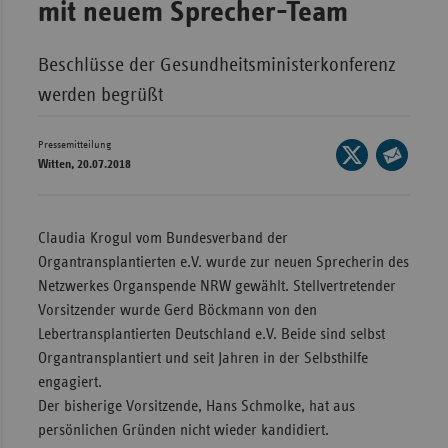
mit neuem Sprecher-Team
Wür
Beschlüsse der Gesundheitsministerkonferenz
Bay
werden begrüßt
Ber
Bre
Pressemitteilung
Seite
Witten, 20.07.2018
Ha
auf
Seite
X
Hes
per
teilen
E-
Mec
Claudia Krogul vom Bundesverband der
Mail
Vo
Organtransplantierten e.V. wurde zur neuen Sprecherin des
teilen
Netzwerkes Organspende NRW gewählt. Stellvertretender
Nie
Vorsitzender wurde Gerd Böckmann von den
Nor
Lebertransplantierten Deutschland e.V. Beide sind selbst
Wes
Organtransplantiert und seit Jahren in der Selbsthilfe
engagiert.
Rhe
Der bisherige Vorsitzende, Hans Schmolke, hat aus
persönlichen Gründen nicht wieder kandidiert.
Saa