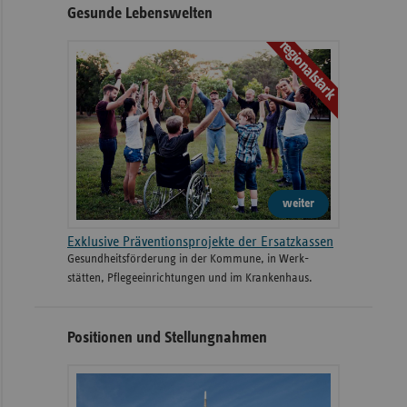
Gesunde Lebenswelten
regionalstark
weiter
Exklusive Präventionsprojekte der Ersatzkassen
Gesund­heits­­förderung in der Kommune, in Werk­
stätten, Pflege­einrichtungen und im Kranken­haus.
Positionen und Stellungnahmen