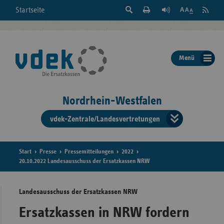
Suche
Seite
RSS
Startseite
Feed
einblenden
Drucken
abonni
Schrift
/
ausblenden
der
Menü
Seite
ändern
Nordrhein-Westfalen
vdek-Zentrale/Landesvertretungen
Verband
der
Ersatzka
Start
Presse
Pressemitteilungen
2022
20.10.2022 Landesausschuss der Ersatzkassen NRW
Landesausschuss der Ersatzkassen NRW
Bun
Ersatzkassen in NRW fordern