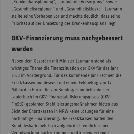
„Krankenhausplanung“, „ambulante Versorgung“ sowie
Sac
„Gesundheitsregionen“ und „Gesundheitskioske“. Laumann
stellte seine Vorhaben vor und machte deutlich, dass seine
Sac
Priorität auf der Umsetzung des Krankenhausplans liegt.
An
Sch
GKV-Finanzierung muss nachgebessert
Ho
werden
Thü
Neben dem Gespräch mit Minister Laumann stand als
wichtiges Thema die Finanzsituation der GKV für das Jahr
2023 im Vordergrund. Für das kommende Jahr rechnen die
Ersatzkassen bundesweit mit einem Fehlbetrag von 17
Milliarden Euro. Die von Bundesgesundheitsminister
Lauterbach im GKV-Finanzstabilisierungsgesetz (GKV-
FinStG) geplanten Stabilisierungsmaßnahmen bieten aus
Sicht der Ersatzkassen in NRW keine Lösungen für eine
nachhaltige Finanzierung. Die Ersatzkassen hatten den
Bund deshalb mehrfach aufgefordert, endlich seiner
Verantwortung nachzukommen und kostendeckende