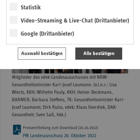
der Ersatzkassen.
Statistik
Video-Streaming & Live-Chat (Drittanbieter)
Google (Drittanbieter)
Auswahl bestätigen
Alle bestätigen
Mitglieder des vdek-Landesausschusses mit NRW-
Gesundheitsminister Karl-Josef Laumann. (v.l.n.r.: Lisa
Wiertz, KKH; Wilhelm Pauly, KKH; Heiner Beckmann,
BARMER; Barbara Steffens, TK; Gesundheitsminister Karl-
Josef Laumann; Dirk Ruiss, vdek; Klaus Overdiek, DAK-
Gesundheit; Sven Saß, hkk.)
Pressemitteilung zum Download (20.10.2022)
PM Landesausschuss 20. Oktober 2022