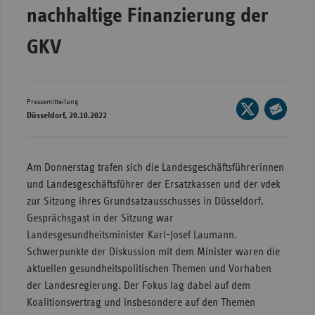
nachhaltige Finanzierung der
Wür
GKV
Bay
Ber
Bre
Pressemitteilung
Seite
Düsseldorf, 20.10.2022
Ha
auf
Seite
X
Hes
per
teilen
E-
Mec
Am Donnerstag trafen sich die Landesgeschäftsführerinnen
Mail
Vo
und Landesgeschäftsführer der Ersatzkassen und der vdek
teilen
zur Sitzung ihres Grundsatzausschusses in Düsseldorf.
Nie
Gesprächsgast in der Sitzung war
Nor
Landesgesundheitsminister Karl-Josef Laumann.
Wes
Schwerpunkte der Diskussion mit dem Minister waren die
aktuellen gesundheitspolitischen Themen und Vorhaben
Rhe
der Landesregierung. Der Fokus lag dabei auf dem
Koalitionsvertrag und insbesondere auf den Themen
Saa