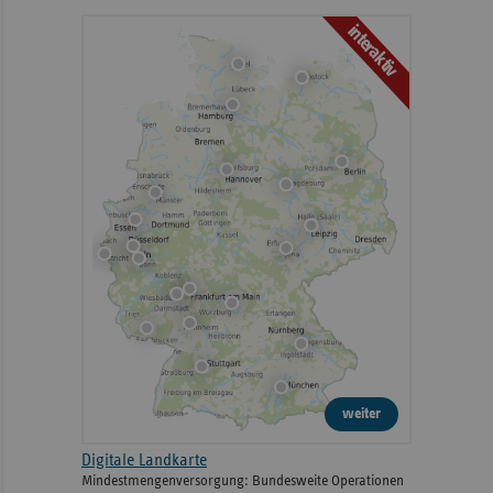
interaktiv
weiter
Digitale Landkarte
Mindestmengenversorgung: Bundesweite Operationen