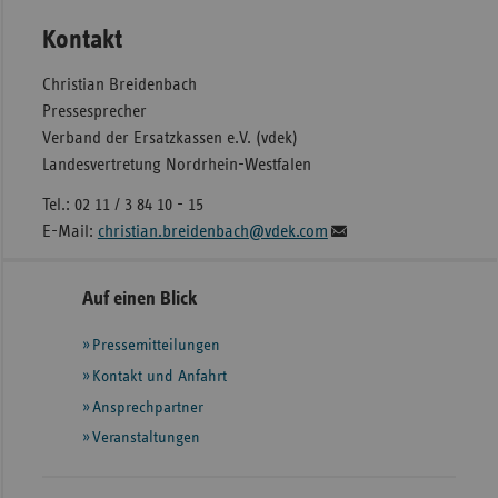
Kontakt
Christian Breidenbach
Pressesprecher
Verband der Ersatzkassen e.V. (vdek)
Landesvertretung Nordrhein-Westfalen
Tel.: 02 11 / 3 84 10 - 15
E-Mail:
christian.breidenbach@vdek.com
Seitennavigation
Seitenleiste
Auf einen Blick
mit
Pressemitteilungen
weiteren
Informationen
Kontakt und Anfahrt
Ansprechpartner
Veranstaltungen