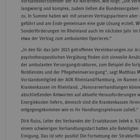
Vorstandsvorsitzender der KV Nordrhein, wie folgt: „Die V
langwierig und komplex, zudem ließen die Bundesvorgaben n
zu. In Summe haben wir mit unseren Vertragspartnern aber 
geführt und am Ende gemeinsam eine gute Lösung erzielt. Wic
Sonderförderungen im Rheinland auch im nächsten Jahr im K
etwa der Vertrag zum ambulanten Operieren.“
„In den für das Jahr 2023 getroffenen Vereinbarungen zur är
psychotherapeutischen Vergütung finden sich sinnvolle Ansät
der ambulanten Versorgungstrukturen, zum Beispiel die fort
Notdienstes und der Pflegeheimversorgung“, sagt Matthias
Vorstandsmitglied der AOK Rheinland/Hamburg, im Namen d
Krankenkassen im Rheinland. „Honorarverhandlungen können
abschließenden Antworten auf aktuelle Herausforderungen wi
Energiekosten liefern, dennoch sind die Krankenkassen ihren
entgegengekommen wie es ihr Handlungsspielraum zuließ.“
Dirk Ruiss, Leiter des Verbandes der Ersatzkassen (vdek e. V
einem schwierigen Verhandlungsstart hatten alle Beteiligten
Einigung. Das ist sehr positiv! Die Fortsetzung der Struktur