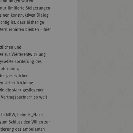
erhandlungen waren
ur limitierte Steigerungen
einen konstruktiven Dialog
htig ist, dass bisherige
ern erhalten bleiben – hier
ztlichen und
ze zur Weiterentwicklung
gesetzte Förderung des
 Mohrmann,
er gesetzlichen
 sicherlich keine
e die stark gestiegenen
 Vertragspartnern so weit
.) in NRW, betont: „Nach
 zum Schluss den Willen zur
förderung des ambulanten