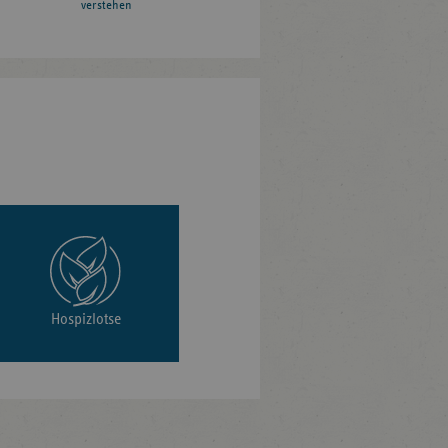
verstehen
Hospizlotse