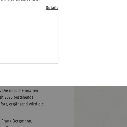
Millionen Euro wächst die
Pfalz
Details
r Fortführung bisheriger
rland
e Förderung der
hsen
 läuft und bis Ende 2023
hsen-
halt
ngselemente
leswig-
und Kassen in den
lstein
spezifischer
ringen
ieren und die
ahres mit einem
 bis Ende 2023 wurde die
. Die nordrheinischen
eit 2020 bestehende
fort, ergänzend wird die
. Frank Bergmann,