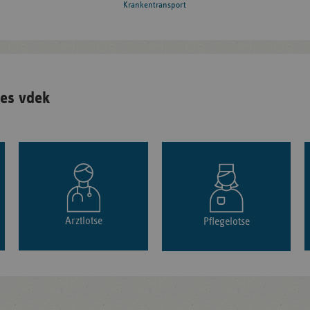
Krankentransport
es vdek
Arztlotse
Pflegelotse