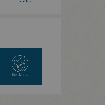
verstehen
Hospizlotse