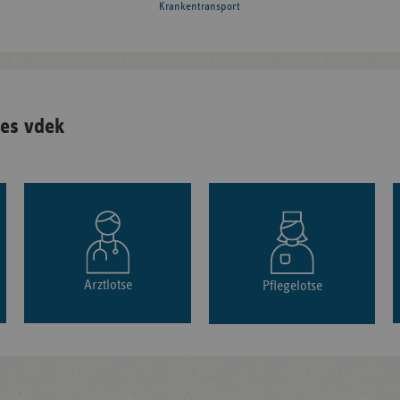
Krankentransport
es vdek
Arztlotse
Pflegelotse