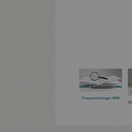
Pressemitteilungen NRW
El