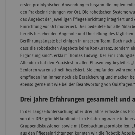
ersten prototypischen Anwendungen begann die Implementie
den Praxiseinrichtungen vor Ort. Die robotischen Systeme w
das Angebot der jeweiligen Pflegeeinrichtung integriert und
Einrichtung vor Ort moderiert. Dies bedeutete für alle Mita
bereits bestehenden Angebote und Umstellung des täglichen 
Berührungsängste bei einigen in unserem Team. Doch nach u
dass die robotischen Angebote keine Konkurrenz, sondern ei
Ergänzung sind“, erklärt Thomas Ludwig. Der Einrichtungslei
Attendorn hat den Praxistest in allen Phasen eng begleitet. 
Senioren waren schnell begeistert. Sie empfanden während d
empfinden ihn immer noch als Bereicherung und machen b
ebenso gerne mit wie bei der Beantwortung von Quizfragen.
Drei Jahre Erfahrungen gesammelt und 
In der Langzeituntersuchung über drei Jahre erfasste das Pr
von der DNZ gGmbH kontinuierlich Erfahrungswerte in Inter
Gruppendiskussionen sowie mit Beobachtungsprotokollen. „
aus den Pflegeeinrichtungen konnten wir die Robotik-Apps k