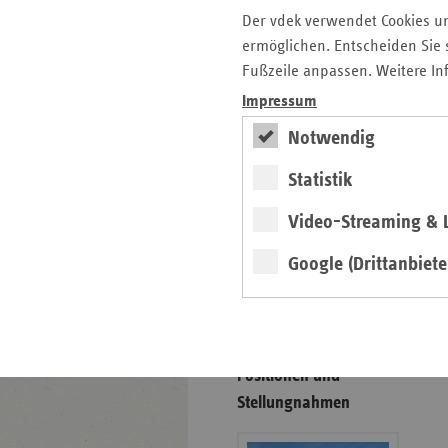
Der vdek verwendet Cookies u
Gesunde Lebenswelten
ermöglichen. Entscheiden Sie s
regionalstark
Fußzeile anpassen. Weitere In
Impressum
Notwendig
weiter
Statistik
Exklusive
Präventionsprojekte der
Video-Streaming & L
Ersatzkassen
Gesund­heits­­förderung in der
Google (Drittanbiete
Kommune, in Werk­stätten,
Pflege­einrichtungen und im
Kranken­haus.
Positionen und
Stellungnahmen