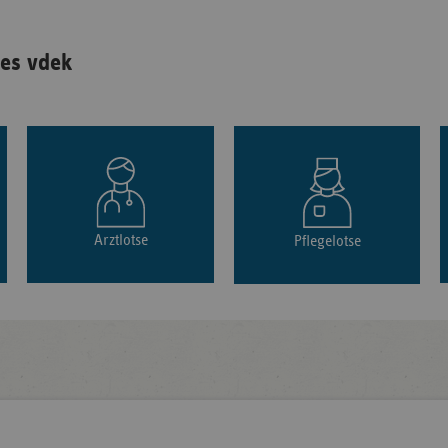
es vdek
Arztlotse
Pflegelotse