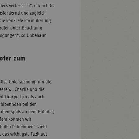
ers verbessern“, erklärt Dr.
usfordernd und zugleich
 die konkrete Formulierung
boter unter Beachtung
dingungen“, so Unbehaun
oter zum
tive Untersuchung, um die
ssen. „Charlie und die
hl körperlich als auch
ohlbefinden bei den
atten Spaß an dem Roboter,
udem konnten wir
oten teilnehmen“, zieht
 das wichtigste Fazit aus