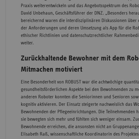
Praxis weiterentwickeln und das Angebotsspektrum des Robot
David Unbehaun, Geschäftsführer der DNZ. „Besonders hera
bereichernd waren die interdisziplinären Diskussionen über
der Anforderungen und deren Umsetzung als App für die Ro
ethischer Richtlinien und datenschutzrechtlicher Rahmenbe
weiter.
Zurückhaltende Bewohner mit dem Rob
Mitmachen motiviert
Eine Besonderheit von ROBUST war die achtwöchige quantita
gesundheitsförderlichen Aspekte bei den Bewohnenden zu me
anderen Roboter konnten die Seniorinnen und Senioren sowo
kognitiv aktivieren. Der Einsatz steigerte nachweislich das W
Bewohnenden der Pflegeeinrichtungen. Die Teilnehmenden h
sie bewegten sich mehr und fühlten sich weniger einsam. Z
Bewohnende erreichen, die ansonsten nicht an Gruppenangeb
Elisabeth Raß, wissenschaftliche Koordinatorin des Projektes,