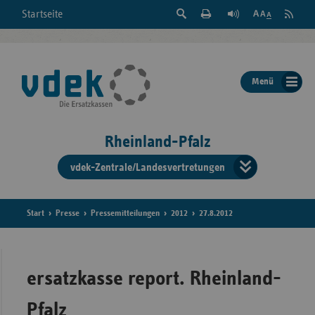
Suche
Seite
RSS
Startseite
Feed
einblenden
Drucken
abonni
Schrift
/
ausblenden
der
Menü
Seite
ändern
Rheinland-Pfalz
vdek-Zentrale/Landesvertretungen
Verband
der
Ersatzka
Start
Presse
Pressemitteilungen
2012
27.8.2012
Bun
ersatzkasse report. Rheinland-
Pfalz