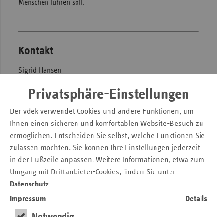
Menschen führen soll.
Sac
Sac
An
Kontakt
Sch
Ho
Sigrid Hansen
Thü
Verband der Ersatzkassen e. V. (vdek)
Privatsphäre-Einstellungen
Landesvertretung Rheinland-Pfalz
Wilhelm-Theodor-Römheld-Str. 22
Der vdek verwendet Cookies und andere Funktionen, um
55130 Mainz
Ihnen einen sicheren und komfortablen Website-Besuch zu
ermöglichen. Entscheiden Sie selbst, welche Funktionen Sie
Tel.: 0 61 31 / 9 82 55 - 13
zulassen möchten. Sie können Ihre Einstellungen jederzeit
Fax: 0 61 31 / 83 20 15
in der Fußzeile anpassen. Weitere Informationen, etwa zum
E-Mail:
sigrid.hansen@vdek.com
Umgang mit Drittanbieter-Cookies, finden Sie unter
Datenschutz
.
Seitennavigation
Seitenleiste
Auf einen Blick
Impressum
Details
mit
Notwendig