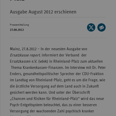
Wür
Ausgabe August 2012 erschienen
Bay
Pressemitteilung
Ber
Seite
27.08.2012
auf
Bre
Seite
X
per
Ha
teilen
E-
Mainz, 27.8.2012 – In der neuesten Ausgabe von
Hes
Mail
Ersatzkasse report.
informiert der Verband der
teilen
Mec
Ersatzkassen e.V. (vdek) in Rheinland-Pfalz zum aktuellen
Vo
Thema Krankenkassen-Finanzen. Im Interview mit Dr. Peter
Enders, gesundheitspolitischer Sprecher der CDU-Fraktion
Nie
im Landtag von Rheinland-Pfalz, geht es um die Frage, wie
Nor
die ärztliche Versorgung auf dem Land auch in Zukunft
Wes
gesichert werden kann. Und unter der Überschrift
„Chancen und Risiken für Rheinland-Pfalz“ wird das neue
Rhe
Psych-Entgeltsystem beleuchtet, das zu einer besseren
Versorgung der wachsenden Zahl psychisch kranker
Saa