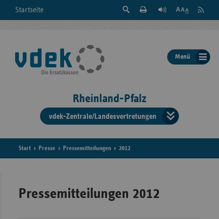
Suche
Seite
RSS
Startseite
Feed
einblenden
Drucken
abonni
Schrift
/
ausblenden
der
Menü
Seite
ändern
Rheinland-Pfalz
vdek-Zentrale/Landesvertretungen
Verband
der
Ersatzka
Start
Presse
Pressemitteilungen
2012
Bun
Pressemitteilungen 2012