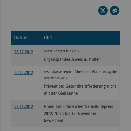
Wür
Seite
auf
Seite
Bay
X
per
Ber
teilen
E-
Datum
Titel
Bre
Mail
teilen
Ha
Guter Vorsatz für 2013
28.12.2012
Hes
Organspendeausweis ausfüllen
Mec
ersatzkasse report. Rheinland-Pfalz - Ausgabe
20.12.2012
Vo
Dezember 2012
Nie
Prävention: Gesundheitsförderung nicht
mit der Gießkanne
Nor
Wes
07.11.2012
Rheinland-Pfälzischer Selbsthilfepreis
Rhe
2012: Noch bis 15. November
bewerben!
Saa