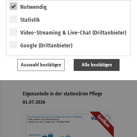
Krankenkassenüberschüsse zur
Notwendig
Finanzstabilität nutzen
Statistik
Seitennavigation
Seitenleiste
Auf einen Blick
Video-Streaming & Live-Chat (Drittanbieter)
mit
Fokus-Themen
weiteren
Google (Drittanbieter)
Informationen
Pressemitteilungen
Veranstaltungen
Kontakt und Anfahrt
Auswahl bestätigen
Alle bestätigen
Mitgliedskassen
Eigenanteile in der stationären Pflege
01.07.2026
Grafiken