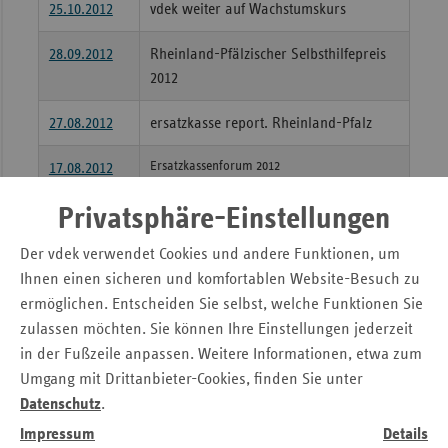
25.10.2012
vdek weiter auf Wachstumskurs
Sac
28.09.2012
Rheinland-Pfälzischer Selbsthilfepreis
Sac
2012
An
Sch
27.08.2012
ersatzkasse report. Rheinland-Pfalz
Ho
Ersatzkassenforum 2012
17.08.2012
Thü
Bessere Versorgung psychisch Kranker
Privatsphäre-Einstellungen
durch neues Entgeltsystem?
Der vdek verwendet Cookies und andere Funktionen, um
10.08.2012
Ersatzkassen fördern ambulante
Ihnen einen sicheren und komfortablen Website-Besuch zu
Hospizdienste in Rheinland-Pfalz 2012
ermöglichen. Entscheiden Sie selbst, welche Funktionen Sie
mit über 1 Mio. Euro
zulassen möchten. Sie können Ihre Einstellungen jederzeit
in der Fußzeile anpassen. Weitere Informationen, etwa zum
26.07.2012
vdek-Zukunftspreis 2012
Umgang mit Drittanbieter-Cookies, finden Sie unter
03.01.2012
Verband der Ersatzkassen in
Datenschutz
.
Rheinland-Pfalz:
Impressum
Details