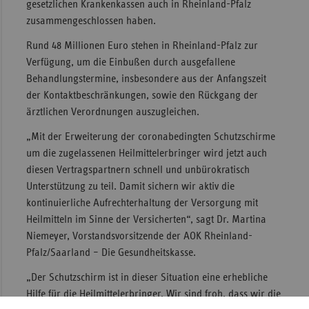
gesetzlichen Krankenkassen auch in Rheinland-Pfalz
Sac
zusammengeschlossen haben.
Sac
Rund 48 Millionen Euro stehen in Rheinland-Pfalz zur
An
Verfügung, um die Einbußen durch ausgefallene
Behandlungstermine, insbesondere aus der Anfangszeit
Sch
der Kontaktbeschränkungen, sowie den Rückgang der
Ho
ärztlichen Verordnungen auszugleichen.
Thü
„Mit der Erweiterung der coronabedingten Schutzschirme
um die zugelassenen Heilmittelerbringer wird jetzt auch
diesen Vertragspartnern schnell und unbürokratisch
Unterstützung zu teil. Damit sichern wir aktiv die
kontinuierliche Aufrechterhaltung der Versorgung mit
Heilmitteln im Sinne der Versicherten“, sagt Dr. Martina
Niemeyer, Vorstandsvorsitzende der AOK Rheinland-
Pfalz/Saarland – Die Gesundheitskasse.
„Der Schutzschirm ist in dieser Situation eine erhebliche
Hilfe für die Heilmittelerbringer. Wir sind froh, dass wir die