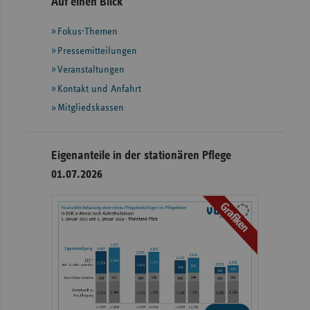
Seitennavigation
Seitenleiste
Auf einen Blick
mit
Fokus-Themen
weiteren
Informationen
Pressemitteilungen
Veranstaltungen
Kontakt und Anfahrt
Mitgliedskassen
Eigenanteile in der stationären Pflege
01.07.2026
Grafiken