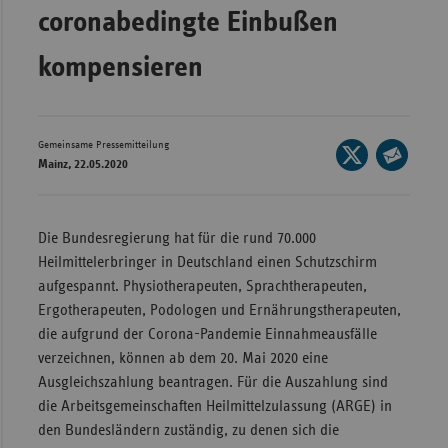
coronabedingte Einbußen
Wür
kompensieren
Bay
Ber
Bre
Gemeinsame Pressemitteilung
Seite
Mainz, 22.05.2020
Ha
auf
Seite
X
Hes
per
teilen
E-
Mec
Die Bundesregierung hat für die rund 70.000
Mail
Vo
Heilmittelerbringer in Deutschland einen Schutzschirm
teilen
aufgespannt. Physiotherapeuten, Sprachtherapeuten,
Nie
Ergotherapeuten, Podologen und Ernährungstherapeuten,
Nor
die aufgrund der Corona-Pandemie Einnahmeausfälle
Wes
verzeichnen, können ab dem 20. Mai 2020 eine
Ausgleichszahlung beantragen. Für die Auszahlung sind
Rhe
die Arbeitsgemeinschaften Heilmittelzulassung (ARGE) in
den Bundesländern zuständig, zu denen sich die
Saa