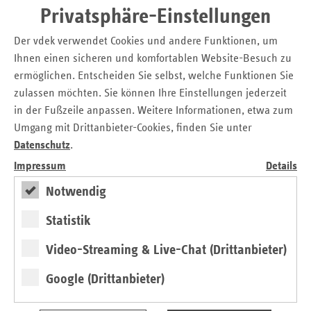
Therapeuten unterstützen können, indem wir die
Privatsphäre-Einstellungen
Auszahlung der Gelder gemeinsam mit den Partnern in der
ARGE möglichst schnell und unkompliziert organisieren“,
Der vdek verwendet Cookies und andere Funktionen, um
erklärt Martin Schneider, Leiter der vdek-Landesvertretung
Ihnen einen sicheren und komfortablen Website-Besuch zu
Rheinland-Pfalz.
ermöglichen. Entscheiden Sie selbst, welche Funktionen Sie
zulassen möchten. Sie können Ihre Einstellungen jederzeit
Die Anträge gehen je nach Postleitzahl an die AOK
Rheinland-Pfalz/Saarland – Die Gesundheitskasse, die
in der Fußzeile anpassen. Weitere Informationen, etwa zum
vdek-Landesvertretung oder die IKK Südwest. Nähere
Umgang mit Drittanbieter-Cookies, finden Sie unter
Informationen gibt es unter
www.zulassung-heilmittel.de
Datenschutz
.
oder auf den Internetseiten der beteiligten Kassen.
Impressum
Details
Notwendig
Wie hoch ist der Zuschuss?
Statistik
Der Zuschuss ist eine Einmalzahlung und wird unabhängig
von anderen Fördermaßnahmen gewährt. Zugelassene
Video-Streaming & Live-Chat (Drittanbieter)
Therapieeinrichtungen, die 2019 bereits Behandlungen
erbracht haben, erhalten 40 Prozent der Vergütung, die sie
Google (Drittanbieter)
im vierten Quartal 2019 bei den Krankenkassen
abgerechnet haben.