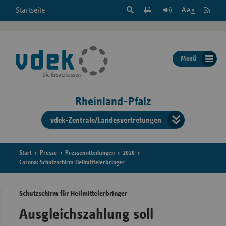
Suche
Seite
RSS
Startseite
Feed
einblenden
Drucken
abonni
Schrift
/
ausblenden
der
Menü
Seite
ändern
Rheinland-Pfalz
vdek-Zentrale/Landesvertretungen
Verband
der
Ersatzka
Start
Presse
Pressemitteilungen
2020
Corona: Schutzschirm Heilmittelerbringer
Schutzschirm für Heilmittelerbringer
Bun
Ausgleichszahlung soll