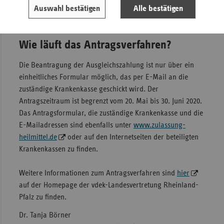
Wer erst in diesem Jahr zugelassen worden ist, erhält einen
Auswahl bestätigen
Alle bestätigen
pauschalen Zuschuss von 1.500 Euro bis zu 4.500 Euro.
Wie läuft das Antragsverfahren?
Die Beantragung der Ausgleichszahlung ist nur über ein
einheitliches Formular möglich, das per E-Mail an die
zuständige Krankenkasse geschickt wird. Der
Antragszeitraum ist begrenzt vom 20. Mai bis 30. Juni 2020.
Das Antragsformular, die zuständige Krankenkasse und die
E-Mailadressen sind ebenfalls unter
www.zulassung-
heilmittel.de
oder auf den Internetseiten der beteiligten
Krankenkassen zu finden.
Weitere Informationen zum Antragsverfahren sind
hier
auf der Homepage der vdek-Landesvertretung Rheinland-
Pfalz zu finden.
Dr. Tanja Börner