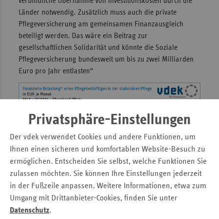
verbindliche Übernahme von Investitionskosten durch die
Länder notwendig. Zusätzlich muss auch die private
Sac
Pflegeversicherung am gemeinsamen Finanzausgleich
Sac
beteiligt werden. Das wäre ein Beitrag zur
An
gesellschaftlichen Solidarität und könnte die Soziale
Sch
Pflegeversicherung bundesweit um bis zu zwei Milliarden
Ho
Euro pro Jahr entlasten“
Thü
Privatsphäre-Einstellungen
Der vdek verwendet Cookies und andere Funktionen, um
Ihnen einen sicheren und komfortablen Website-Besuch zu
ermöglichen. Entscheiden Sie selbst, welche Funktionen Sie
zulassen möchten. Sie können Ihre Einstellungen jederzeit
in der Fußzeile anpassen. Weitere Informationen, etwa zum
Umgang mit Drittanbieter-Cookies, finden Sie unter
Datenschutz
.
Weitere Informationen zur sozialen Pflegeversicherung