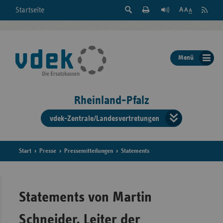
Suche
Seite
RSS
Startseite
Feed
einblenden
Drucken
abonni
Schrift
/
ausblenden
der
Menü
Seite
ändern
Rheinland-Pfalz
vdek-Zentrale/Landesvertretungen
Verband
der
Ersatzka
Start
Presse
Pressemitteilungen
Statements
Bun
Statements von Martin
Schneider, Leiter der