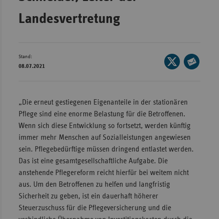
Wür
Landesvertretung
Bay
Ber
Stand:
Seite
Bre
08.07.2021
auf
Seite
Ha
X
per
teilen
Hes
E-
„Die erneut gestiegenen Eigenanteile in der stationären
Mail
Pflege sind eine enorme Belastung für die Betroffenen.
Mec
teilen
Wenn sich diese Entwicklung so fortsetzt, werden künftig
Vo
immer mehr Menschen auf Sozialleistungen angewiesen
Nie
sein. Pflegebedürftige müssen dringend entlastet werden.
Nor
Das ist eine gesamtgesellschaftliche Aufgabe. Die
Wes
anstehende Pflegereform reicht hierfür bei weitem nicht
aus. Um den Betroffenen zu helfen und langfristig
Rhe
Sicherheit zu geben, ist ein dauerhaft höherer
Steuerzuschuss für die Pflegeversicherung und die
Saa