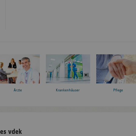
Ärzte
Krankenhäuser
Pflege
es vdek