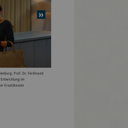
nächstes
Element
denburg, Prof. Dr. Ferdinand
Susanna Karawanskij Ministerin für Arbeit, Sozial
r Entwicklung im
Brandenburg
er Ersatzkassen