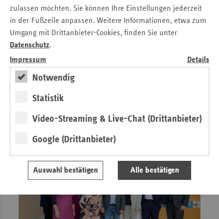
Staatssekretärin für Gesundheit und Pflege in Berlin, Dr.
zulassen möchten. Sie können Ihre Einstellungen jederzeit
Thomas Götz, Staatssekretär im Brandenburger
in der Fußzeile anpassen. Weitere Informationen, etwa zum
Gesundheitsministerium, Catrin Steiniger,
Umgang mit Drittanbieter-Cookies, finden Sie unter
Vorstandsvorsitzende der Kassenärztlichen Vereinigung
Datenschutz
.
Brandenburg, Dr. Burkhard Ruppert, Vorstandsvorsitzende
Impressum
Details
der Kassenärztlichen Vereinigung Berlin, Professor Rajan
Somasundaram, Notfallmediziner und Mitglied der
Notwendig
Regierungskommission Krankenhausversorgung sowie
Statistik
Gabriela Leyh, Geschäftsführerin der BARMER
Landesvertretung Berlin/Brandenburg.
Video-Streaming & Live-Chat (Drittanbieter)
Google (Drittanbieter)
Auswahl bestätigen
Alle bestätigen