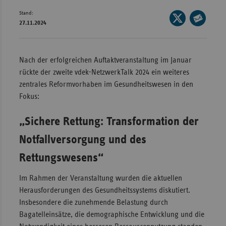
Stand:
Wür
Seite
27.11.2024
auf
Seite
Bay
X
per
Ber
teilen
E-
Nach der erfolgreichen Auftaktveranstaltung im Januar
Bre
Mail
rückte der zweite vdek-NetzwerkTalk 2024 ein weiteres
teilen
Ha
zentrales Reformvorhaben im Gesundheitswesen in den
Fokus:
Hes
Mec
„Sichere Rettung: Transformation der
Vo
Notfallversorgung und des
Nie
Rettungswesens“
Nor
Wes
Im Rahmen der Veranstaltung wurden die aktuellen
Herausforderungen des Gesundheitssystems diskutiert.
Rhe
Insbesondere die zunehmende Belastung durch
Bagatelleinsätze, die demographische Entwicklung und die
Saa