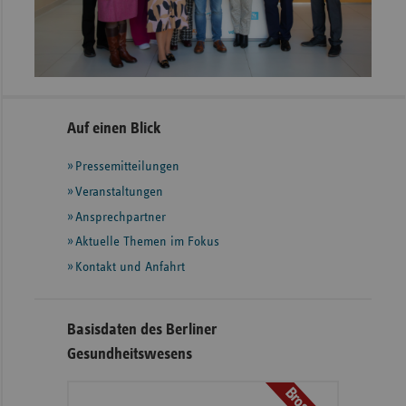
Seitennavigation
Seitenleiste
Auf einen Blick
mit
Pressemitteilungen
weiteren
Informationen
Veranstaltungen
Ansprechpartner
Aktuelle Themen im Fokus
Kontakt und Anfahrt
Basisdaten des Berliner
Gesundheitswesens