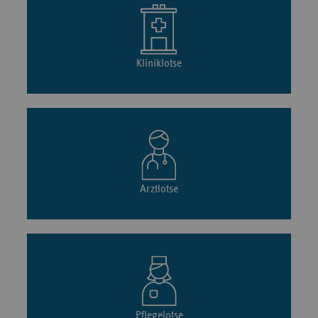
Kliniklotse
Arztlotse
Pflegelotse