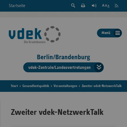
Suche
Seite
RSS
Startseite
Feed
einblenden
Drucken
abonni
Schrift
/
ausblenden
der
Menü
Seite
ändern
Berlin/Brandenburg
vdek-Zentrale/Landesvertretungen
Verband
der
Ersatzka
Start
Gesundheitspolitik
Veranstaltungen
Zweiter vdek-NetzwerkTalk
Bun
Zweiter vdek-NetzwerkTalk