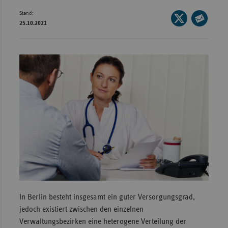
Stand:
Wür
Seite
25.10.2021
auf
Seite
Bay
X
per
Ber
teilen
E-
Bre
Mail
teilen
Ha
Hes
Mec
Vo
Nie
Nor
Wes
Rhe
In Berlin besteht insgesamt ein guter Versorgungsgrad,
jedoch existiert zwischen den einzelnen
Verwaltungsbezirken eine heterogene Verteilung der
Saa