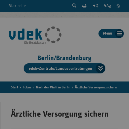
Suche
Seite
RSS
Startseite
Feed
einblenden
Drucken
abonni
Schrift
/
ausblenden
der
Menü
Seite
ändern
Berlin/Brandenburg
vdek-Zentrale/Landesvertretungen
Verband
der
Ersatzka
Start
Fokus
Nach der Wahl in Berlin
Ärztliche Versorgung sichern
Bun
Ärztliche Versorgung sichern