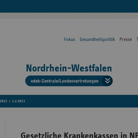
Fokus
Gesundheitspolitik
Presse
Nordrhein-Westfalen
vdek-Zentrale/Landesvertretungen
Verba
der
2013
1.2.2013
Ersat
Gesetzliche Krankenkassen in 
Bun