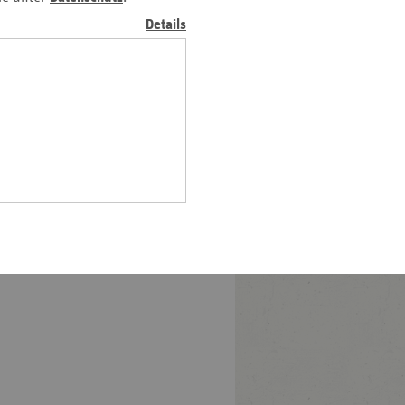
Pfalz
euen Gesetz, welches allen
Details
anforderungen zur
rland
vereinbaren.
hsen
ligen Hardterwaldklinik,
hsen-
e Eröffnung der stationären
halt
geplant.
leswig-
lstein
ringen