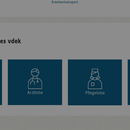
Krankentransport
es vdek
Arztlotse
Pflegelotse