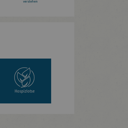
verstehen
Hospizlotse