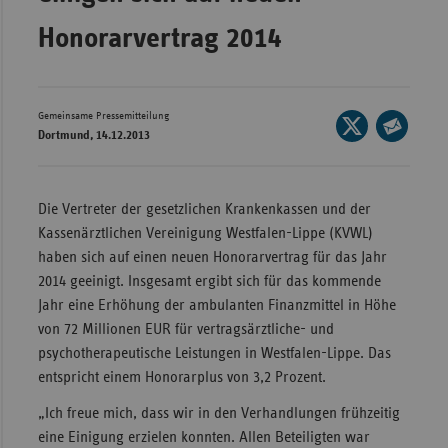
Wür
Honorarvertrag 2014
Bay
Ber
Gemeinsame Pressemitteilung
Seite
Bre
Dortmund, 14.12.2013
auf
Seite
Ha
X
per
teilen
Hes
E-
Die Vertreter der gesetzlichen Krankenkassen und der
Mail
Kassenärztlichen Vereinigung Westfalen-Lippe (KVWL)
Mec
teilen
haben sich auf einen neuen Honorarvertrag für das Jahr
Vo
2014 geeinigt. Insgesamt ergibt sich für das kommende
Nie
Jahr eine Erhöhung der ambulanten Finanzmittel in Höhe
Nor
von 72 Millionen EUR für vertragsärztliche- und
Wes
psychotherapeutische Leistungen in Westfalen-Lippe. Das
entspricht einem Honorarplus von 3,2 Prozent.
Rhe
„Ich freue mich, dass wir in den Verhandlungen frühzeitig
eine Einigung erzielen konnten. Allen Beteiligten war
Saa