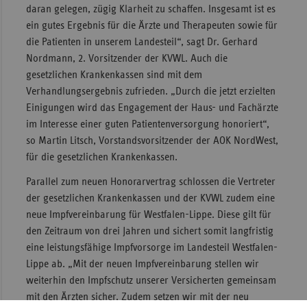
daran gelegen, zügig Klarheit zu schaffen. Insgesamt ist es
Sac
ein gutes Ergebnis für die Ärzte und Therapeuten sowie für
die Patienten in unserem Landesteil“, sagt Dr. Gerhard
Sac
Nordmann, 2. Vorsitzender der KVWL. Auch die
An
gesetzlichen Krankenkassen sind mit dem
Sch
Verhandlungsergebnis zufrieden. „Durch die jetzt erzielten
Ho
Einigungen wird das Engagement der Haus- und Fachärzte
Thü
im Interesse einer guten Patientenversorgung honoriert“,
so Martin Litsch, Vorstandsvorsitzender der AOK NordWest,
für die gesetzlichen Krankenkassen.
Parallel zum neuen Honorarvertrag schlossen die Vertreter
der gesetzlichen Krankenkassen und der KVWL zudem eine
neue Impfvereinbarung für Westfalen-Lippe. Diese gilt für
den Zeitraum von drei Jahren und sichert somit langfristig
eine leistungsfähige Impfvorsorge im Landesteil Westfalen-
Lippe ab. „Mit der neuen Impfvereinbarung stellen wir
weiterhin den Impfschutz unserer Versicherten gemeinsam
mit den Ärzten sicher. Zudem setzen wir mit der neu