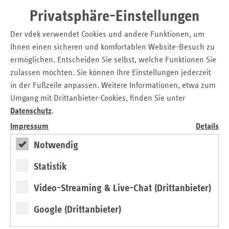
vereinbarten Impfung gegen Rotaviren die Empfehlungen
Privatsphäre-Einstellungen
der Ständigen Impfkommission zeitnah um“, erklärten
gemeinsam die gesetzlichen Krankenkassen.
Der vdek verwendet Cookies und andere Funktionen, um
Ihnen einen sicheren und komfortablen Website-Besuch zu
ermöglichen. Entscheiden Sie selbst, welche Funktionen Sie
14.12.13 Honorareinigung.pdf
zulassen möchten. Sie können Ihre Einstellungen jederzeit
in der Fußzeile anpassen. Weitere Informationen, etwa zum
Umgang mit Drittanbieter-Cookies, finden Sie unter
Kontakt
Datenschutz
.
Christian Breidenbach
Impressum
Details
Pressesprecher
Notwendig
Verband der Ersatzkassen e.V. (vdek)
Landesvertretung Nordrhein-Westfalen
Statistik
Tel.: 02 11 / 3 84 10 - 15
Video-Streaming & Live-Chat (Drittanbieter)
E-Mail:
christian.breidenbach@vdek.com
Google (Drittanbieter)
Seitennavigation
Seitenleiste
Auf einen Blick