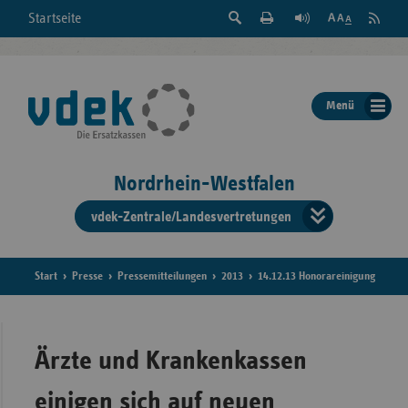
Suche
Seite
RSS
Startseite
Feed
einblenden
Drucken
abonni
Schrift
/
ausblenden
der
Menü
Seite
ändern
Nordrhein-Westfalen
vdek-Zentrale/Landesvertretungen
Verband
der
Ersatzka
Start
Presse
Pressemitteilungen
2013
14.12.13 Honorareinigung
Bun
Ärzte und Krankenkassen
einigen sich auf neuen