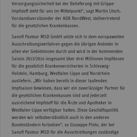
Versorgungssicherheit bei der Belieferung mit Grippe-
Sac
Impfstoff steht für uns im Mittelpunkt“, sagt Martin Litsch,
Vorstandsvorsitzender der AOK NordWest, stellvertretend
Sac
für die gesetzlichen Krankenkassen.
An
Sanofi Pasteur MSD GmbH setzte sich in dem europaweiten
Sch
Ausschreibungsverfahren gegen die übrigen Anbieter in
Ho
allen vier Gebietslosen durch und wird in der kommenden
Thü
Saison 2013/2014 insgesamt über drei Millionen Impfdosen
für die gesetzlich Krankenversicherten in Schleswig-
Holstein, Hamburg, Westfalen-Lippe und Nordrhein
ausliefern. „Wir haben bereits in dieser laufenden
Impfsaison bewiesen, dass wir ein zuverlässiger Partner für
die gesetzlichen Krankenkassen sind und jederzeit
ausreichend Impfstoff für die Ärzte und Apotheker in
Westfalen-Lippe verfügbar hatten. Diese Geschäftspolitik
werden wir selbstverständlich auch in den anderen
Bundesländern fortsetzen“, so Giuseppe Pinto, der bei
Sanofi Pasteur MSD für die Ausschreibungen zuständige