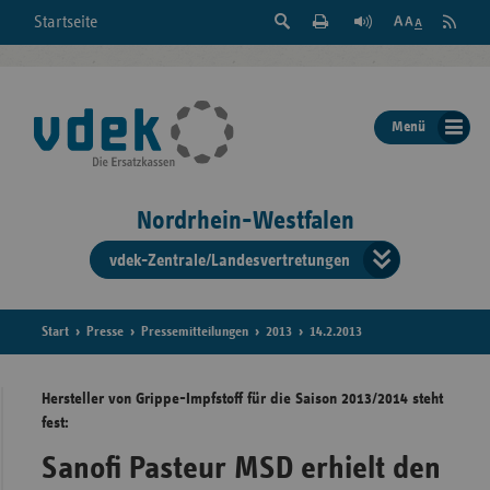
Suche
Seite
RSS
Startseite
Feed
einblenden
Drucken
abonni
Schrift
/
ausblenden
der
Menü
Seite
ändern
Nordrhein-Westfalen
vdek-Zentrale/Landesvertretungen
Verband
der
Ersatzka
Start
Presse
Pressemitteilungen
2013
14.2.2013
Hersteller von Grippe-Impfstoff für die Saison 2013/2014 steht
fest:
Bun
Sanofi Pasteur MSD erhielt den