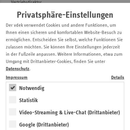
Vertriebsdirektor.
Die gesetzlichen Krankenkassen und Sanofi Pasteur MSD
Privatsphäre-Einstellungen
erklärten, dass die Apotheken vor Ort auch weiterhin eine
Der vdek verwendet Cookies und andere Funktionen, um
wichtige Rolle für die Sicherstellung der
Ihnen einen sicheren und komfortablen Website-Besuch zu
Impfstoffversorgung spielen. Beide Vertragspartner wollen
ermöglichen. Entscheiden Sie selbst, welche Funktionen Sie
partnerschaftlich und in enger Abstimmung mit den Ärzten
zulassen möchten. Sie können Ihre Einstellungen jederzeit
und Apothekern vor Ort eine gute Verteilung und
in der Fußzeile anpassen. Weitere Informationen, etwa zum
Versorgung der Bevölkerung mit Grippeimpfstoff
Umgang mit Drittanbieter-Cookies, finden Sie unter
sicherstellen.
Datenschutz
.
Kontakt
Impressum
Details
Notwendig
vdek-Landesvertretung Nordrhein-Westfalen
Ludwig-Erhard-Allee 9
Statistik
40227 Düsseldorf
Video-Streaming & Live-Chat (Drittanbieter)
Download
Google (Drittanbieter)