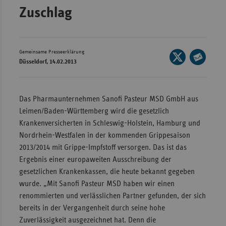
Zuschlag
Wür
Bay
Ber
Gemeinsame Presseerklärung
Seite
Düsseldorf, 14.02.2013
auf
Bre
Seite
X
per
Ha
teilen
E-
Das Pharmaunternehmen Sanofi Pasteur MSD GmbH aus
Hes
Mail
Leimen/Baden-Württemberg wird die gesetzlich
Mec
teilen
Krankenversicherten in Schleswig-Holstein, Hamburg und
Vo
Nordrhein-Westfalen in der kommenden Grippesaison
2013/2014 mit Grippe-Impfstoff versorgen. Das ist das
Nie
Ergebnis einer europaweiten Ausschreibung der
Nor
gesetzlichen Krankenkassen, die heute bekannt gegeben
Wes
wurde. „Mit Sanofi Pasteur MSD haben wir einen
Rhe
renommierten und verlässlichen Partner gefunden, der sich
bereits in der Vergangenheit durch seine hohe
Zuverlässigkeit ausgezeichnet hat. Denn die
Saa