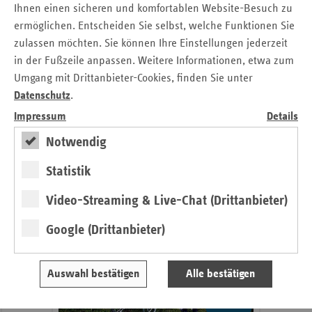
Ihnen einen sicheren und komfortablen Website-Besuch zu
Seitennavigation
Seitenleiste
Auf einen Blick
ermöglichen. Entscheiden Sie selbst, welche Funktionen Sie
mit
zulassen möchten. Sie können Ihre Einstellungen jederzeit
Pressemitteilungen
weiteren
in der Fußzeile anpassen. Weitere Informationen, etwa zum
Informationen
Kontakt und Anfahrt
Umgang mit Drittanbieter-Cookies, finden Sie unter
Ansprechpartner
Datenschutz
.
Veranstaltungen
Impressum
Details
Notwendig
Gesunde Lebenswelten
Statistik
regionalstark
Video-Streaming & Live-Chat (Drittanbieter)
Google (Drittanbieter)
Auswahl bestätigen
Alle bestätigen
weiter