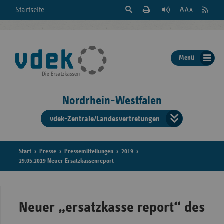
Suche
Seite
RSS
Startseite
Feed
einblenden
Drucken
abonni
Schrift
/
ausblenden
der
Menü
Seite
ändern
Nordrhein-Westfalen
vdek-Zentrale/Landesvertretungen
Verband
der
Ersatzka
Start
Presse
Pressemitteilungen
2019
29.05.2019 Neuer Ersatzkassenreport
Bun
Neuer „ersatzkasse report“ des