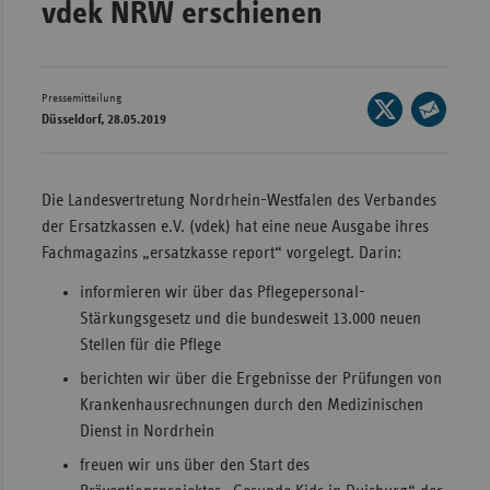
vdek NRW erschienen
Wür
Bay
Pressemitteilung
Seite
Ber
Düsseldorf, 28.05.2019
auf
Seite
Bre
X
per
Ha
teilen
E-
Die Landesvertretung Nordrhein-Westfalen des Verbandes
Mail
Hes
der Ersatzkassen e.V. (vdek) hat eine neue Ausgabe ihres
teilen
Fachmagazins „ersatzkasse report“ vorgelegt. Darin:
Mec
Vo
informieren wir über das Pflegepersonal-
Stärkungsgesetz und die bundesweit 13.000 neuen
Nie
Stellen für die Pflege
Nor
berichten wir über die Ergebnisse der Prüfungen von
Wes
Krankenhausrechnungen durch den Medizinischen
Rhe
Dienst in Nordrhein
freuen wir uns über den Start des
Saa