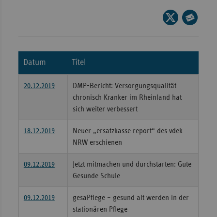
Wür
Seite
auf
Seite
Bay
X
per
Ber
teilen
E-
Datum
Titel
Bre
Mail
teilen
Ha
20.12.2019
DMP-Bericht: Versorgungsqualität
Hes
chronisch Kranker im Rheinland hat
sich weiter verbessert
Mec
Vo
18.12.2019
Neuer „ersatzkasse report“ des vdek
Nie
NRW erschienen
Nor
09.12.2019
Jetzt mitmachen und durchstarten: Gute
Wes
Gesunde Schule
Rhe
09.12.2019
gesaPflege – gesund alt werden in der
stationären Pflege
Saa