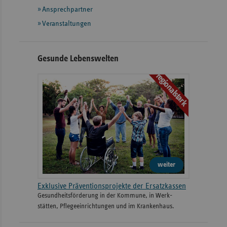
Ansprechpartner
Veranstaltungen
Gesunde Lebenswelten
regionalstark
weiter
Exklusive Präventionsprojekte der Ersatzkassen
Gesund­heits­­förderung in der Kommune, in Werk­
stätten, Pflege­einrichtungen und im Kranken­haus.