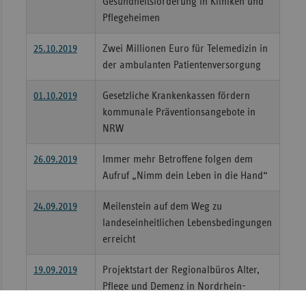
Gesundheitsförderung in Kliniken und
Pflegeheimen
25.10.2019
Zwei Millionen Euro für Telemedizin in
der ambulanten Patientenversorgung
01.10.2019
Gesetzliche Krankenkassen fördern
kommunale Präventionsangebote in
NRW
26.09.2019
Immer mehr Betroffene folgen dem
Aufruf „Nimm dein Leben in die Hand“
24.09.2019
Meilenstein auf dem Weg zu
landeseinheitlichen Lebensbedingungen
erreicht
19.09.2019
Projektstart der Regionalbüros Alter,
Pflege und Demenz in Nordrhein-
Westfalen