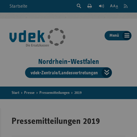
Suche
Seite
RSS
Startseite
Feed
einblenden
Drucken
abonni
Schrift
/
ausblenden
der
Menü
Seite
ändern
Nordrhein-Westfalen
vdek-Zentrale/Landesvertretungen
Verband
der
Ersatzka
Start
Presse
Pressemitteilungen
2019
Bun
Pressemitteilungen 2019