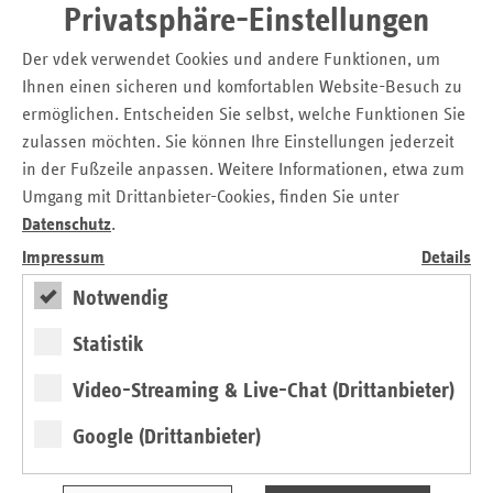
Privatsphäre-Einstellungen
12.09.2019
Krankenkassen begrüßen Pläne von
Der vdek verwendet Cookies und andere Funktionen, um
Minister Laumann zur Neuausrichtung
Ihnen einen sicheren und komfortablen Website-Besuch zu
der NRW-Krankenhausplanung
ermöglichen. Entscheiden Sie selbst, welche Funktionen Sie
zulassen möchten. Sie können Ihre Einstellungen jederzeit
10.09.2019
Erste sektorenübergreifende
in der Fußzeile anpassen. Weitere Informationen, etwa zum
Qualitätskonferenz NRW in Düsseldorf
Umgang mit Drittanbieter-Cookies, finden Sie unter
02.09.2019
Zulassungsverfahren für Anbieter von
Datenschutz
.
Heilmitteln in NRW ab sofort einfacher
Impressum
Details
Notwendig
29.08.2019
Paten für Organspende gesucht
Statistik
26.08.2019
Neuer „ersatzkasse report“ des vdek
NRW erschienen
Video-Streaming & Live-Chat (Drittanbieter)
09.08.2019
Ersatzkassen begrüßen das Konzept des
Google (Drittanbieter)
Virtuellen Krankenhauses