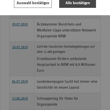
05.08.2019
KV Nordrhein und Krankenkassen
Auswahl bestätigen
Alle bestätigen
verbessern medizinische Versorgung
von Pflegeheimbewohnern
29.07.2019
Ärztekammer Nordrhein und
Westfalen-Lippe unterstützen Netzwerk
Organspende NRW
Zahl der häuslichen Sterbebegleitungen auf
10.07.2019
über 11.000 gestiegen
Ersatzkassen fördern ambulante
Hospizarbeit in NRW mit 8,9 Millionen
Euro
04.07.2019
Landeskampagne Sucht hat immer eine
Geschichte im neuen Layout
13.06.2019
Schnuppertag für Paten für
Organspende