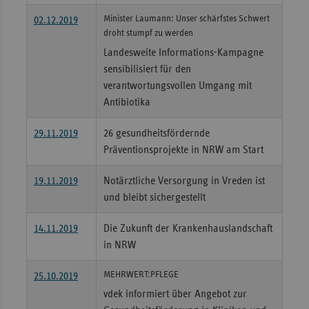
Minister Laumann: Unser schärfstes Schwert
Sac
02.12.2019
droht stumpf zu werden
Sac
Landesweite Informations-Kampagne
An
sensibilisiert für den
Sch
verantwortungsvollen Umgang mit
Ho
Antibiotika
Thü
29.11.2019
26 gesundheitsfördernde
Präventionsprojekte in NRW am Start
19.11.2019
Notärztliche Versorgung in Vreden ist
und bleibt sichergestellt
14.11.2019
Die Zukunft der Krankenhauslandschaft
in NRW
MEHRWERT:PFLEGE
25.10.2019
vdek informiert über Angebot zur