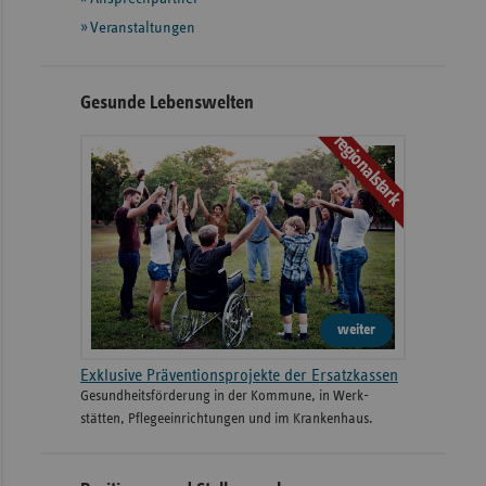
Veranstaltungen
Gesunde Lebenswelten
regionalstark
weiter
Exklusive Präventionsprojekte der Ersatzkassen
Gesund­heits­­förderung in der Kommune, in Werk­
stätten, Pflege­einrichtungen und im Kranken­haus.