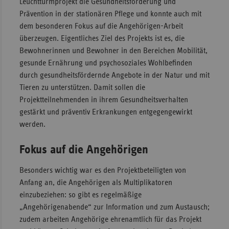
Leuchtturmprojekt die Gesundheitsförderung und
Prävention in der stationären Pflege und konnte auch mit
Sac
dem besonderen Fokus auf die Angehörigen-Arbeit
Sac
überzeugen. Eigentliches Ziel des Projekts ist es, die
An
Bewohnerinnen und Bewohner in den Bereichen Mobilität,
Sch
gesunde Ernährung und psychosoziales Wohlbefinden
Ho
durch gesundheitsfördernde Angebote in der Natur und mit
Tieren zu unterstützen. Damit sollen die
Thü
Projektteilnehmenden in ihrem Gesundheitsverhalten
gestärkt und präventiv Erkrankungen entgegengewirkt
werden.
Fokus auf die Angehörigen
Besonders wichtig war es den Projektbeteiligten von
Anfang an, die Angehörigen als Multiplikatoren
einzubeziehen: so gibt es regelmäßige
„Angehörigenabende“ zur Information und zum Austausch;
zudem arbeiten Angehörige ehrenamtlich für das Projekt