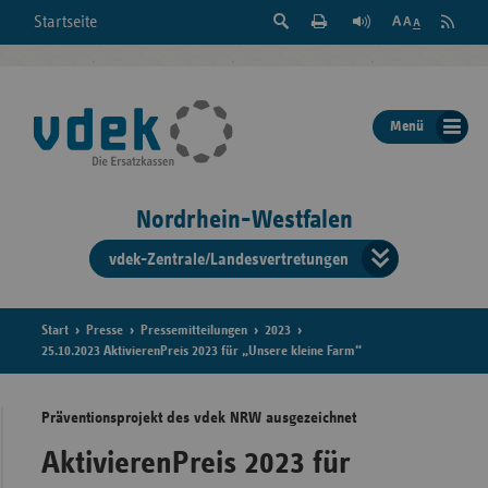
Suche
Seite
RSS
Startseite
Feed
einblenden
Drucken
abonni
Schrift
/
ausblenden
der
Menü
Seite
ändern
Nordrhein-Westfalen
vdek-Zentrale/Landesvertretungen
Verband
der
Ersatzka
Start
Presse
Pressemitteilungen
2023
25.10.2023 AktivierenPreis 2023 für „Unsere kleine Farm“
Präventionsprojekt des vdek NRW ausgezeichnet
Bun
AktivierenPreis 2023 für