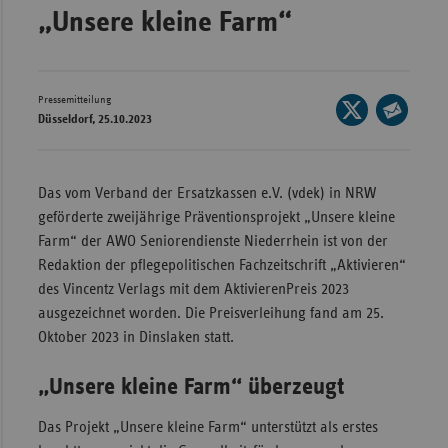
„Unsere kleine Farm“
Wür
Bay
Ber
Pressemitteilung
Seite
Düsseldorf, 25.10.2023
auf
Bre
Seite
X
per
Ha
teilen
E-
Das vom Verband der Ersatzkassen e.V. (vdek) in NRW
Hes
Mail
geförderte zweijährige Präventionsprojekt „Unsere kleine
teilen
Mec
Farm“ der AWO Seniorendienste Niederrhein ist von der
Vo
Redaktion der pflegepolitischen Fachzeitschrift „Aktivieren“
des Vincentz Verlags mit dem AktivierenPreis 2023
Nie
ausgezeichnet worden. Die Preisverleihung fand am 25.
Nor
Oktober 2023 in Dinslaken statt.
Wes
„Unsere kleine Farm“ überzeugt
Rhe
Das Projekt „Unsere kleine Farm“ unterstützt als erstes
Saa