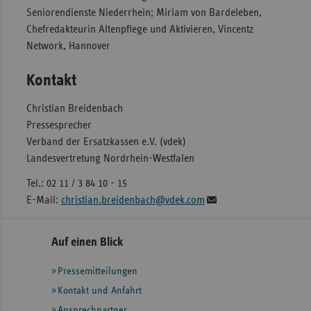
Seniorendienste Niederrhein; Miriam von Bardeleben,
Chefredakteurin Altenpflege und Aktivieren, Vincentz
Network, Hannover
Kontakt
Christian Breidenbach
Pressesprecher
Verband der Ersatzkassen e.V. (vdek)
Landesvertretung Nordrhein-Westfalen
Tel.: 02 11 / 3 84 10 - 15
E-Mail:
christian.breidenbach@vdek.com
Seitennavigation
Seitenleiste
Auf einen Blick
mit
Pressemitteilungen
weiteren
Informationen
Kontakt und Anfahrt
Ansprechpartner