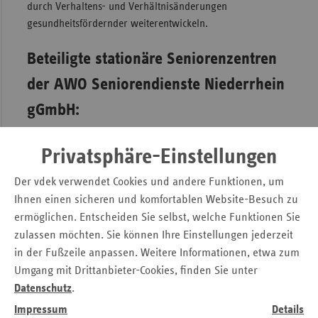
durch Verhaltens- und Verhältnisänderungen
gesundheitsfördernder weiterentwickeln.
Beteiligte stationäre Seniorenzentren
der AWO Seniorendienste Niederrhein
gGmbH:
AWO Seniorenzentrum Wilhelm-Lantermann-Haus in
Privatsphäre-Einstellungen
Dinslaken
AWO Seniorenzentrum Karl-Jarres-Straße in
Der vdek verwendet Cookies und andere Funktionen, um
Duisburg-Hochfeld
Ihnen einen sicheren und komfortablen Website-Besuch zu
AWO Seniorenzentrum Stadt Kamp-Lintfort
ermöglichen. Entscheiden Sie selbst, welche Funktionen Sie
zulassen möchten. Sie können Ihre Einstellungen jederzeit
AWO Seniorenzentrum Altes Rathaus Voerde
in der Fußzeile anpassen. Weitere Informationen, etwa zum
AWO Seniorenzentrum Moers-Schwafheim
Umgang mit Drittanbieter-Cookies, finden Sie unter
Datenschutz
.
PDF zum Download
Multiplikatoren Handbuch
Impressum
Details