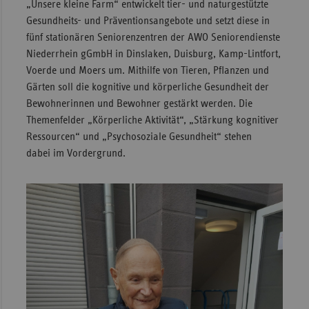
„Unsere kleine Farm“ entwickelt tier- und naturgestützte
Sac
Gesundheits- und Präventionsangebote und setzt diese in
fünf stationären Seniorenzentren der AWO Seniorendienste
Sac
Niederrhein gGmbH in Dinslaken, Duisburg, Kamp-Lintfort,
An
Voerde und Moers um. Mithilfe von Tieren, Pflanzen und
Sch
Gärten soll die kognitive und körperliche Gesundheit der
Ho
Bewohnerinnen und Bewohner gestärkt werden. Die
Themenfelder „Körperliche Aktivität“, „Stärkung kognitiver
Thü
Ressourcen“ und „Psychosoziale Gesundheit“ stehen
dabei im Vordergrund.