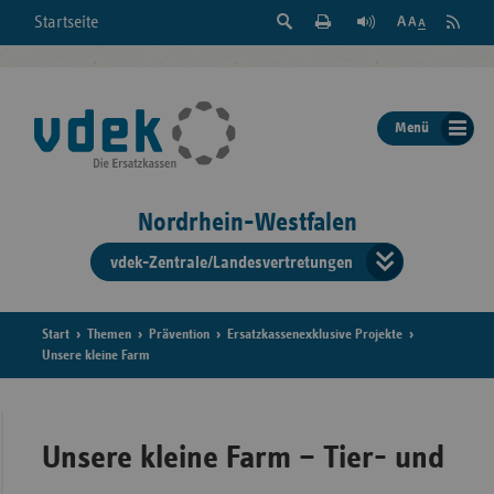
Suche
Seite
RSS
Startseite
Feed
einblenden
Drucken
abonni
Schrift
/
ausblenden
der
Menü
Seite
ändern
Nordrhein-Westfalen
vdek-Zentrale/Landesvertretungen
Verband
der
Ersatzka
Start
Themen
Prävention
Ersatzkassenexklusive Projekte
Unsere kleine Farm
Bun
Unsere kleine Farm – Tier- und