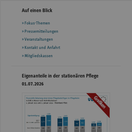
Seitennavigation
Seitenleiste
Auf einen Blick
mit
Fokus-Themen
weiteren
Informationen
Pressemitteilungen
Veranstaltungen
Kontakt und Anfahrt
Mitgliedskassen
Eigenanteile in der stationären Pflege
01.07.2026
Grafiken