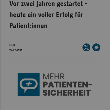
Vor zwei Jahren gestartet -
Wür
heute ein voller Erfolg für
Bay
Patient:innen
Ber
Bre
Ha
Stand:
Seite
Hes
02.07.2026
auf
Seite
Mec
X
per
Vo
teilen
E-
Mail
Nie
teilen
Nor
Wes
Rhe
Saa