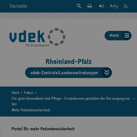
Suche
Seite
RSS
Startseite
Feed
einblenden
Drucken
abonni
Schrift
/
ausblenden
der
Menü
Seite
ändern
Rheinland-Pfalz
vdek-Zentrale/Landesvertretungen
Verband
der
Ersatzka
Start
Fokus
Für gute Gesundheit und Pflege - Ersatzkassen gestalten die Versorgung vor
Ort
Mehr Patientensicherheit
Bun
Portal für mehr Patientensicherheit