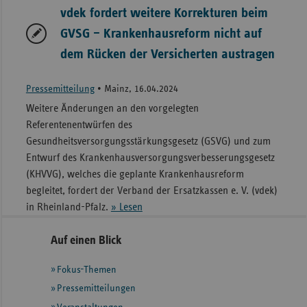
vdek fordert weitere Korrekturen beim
GVSG – Krankenhausreform nicht auf
dem Rücken der Versicherten austragen
Pressemitteilung
•
Mainz, 16.04.2024
Weitere Änderungen an den vorgelegten
Referentenentwürfen des
Gesundheitsversorgungsstärkungsgesetz (GSVG) und zum
Entwurf des Krankenhausversorgungsverbesserungsgesetz
(KHVVG), welches die geplante Krankenhausreform
begleitet, fordert der Verband der Ersatzkassen e. V. (vdek)
in Rheinland-Pfalz.
» Lesen
Seitennavigation
Seitenleiste
Auf einen Blick
mit
Fokus-Themen
weiteren
Informationen
Pressemitteilungen