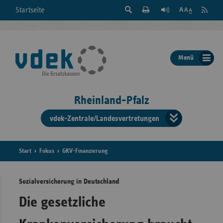
Suche
Seite
RSS
Startseite
Feed
einblenden
Drucken
abonni
Schrift
/
ausblenden
der
Menü
Seite
ändern
Rheinland-Pfalz
vdek-Zentrale/Landesvertretungen
Verband
der
Ersatzka
Start
Fokus
GKV-Finanzierung
Sozialversicherung in Deutschland
Bun
Die gesetzliche