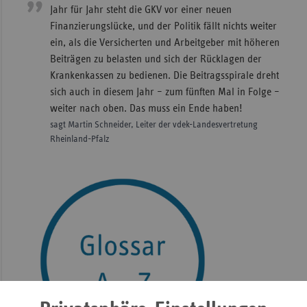
Jahr für Jahr steht die GKV vor einer neuen
Finanzierungslücke, und der Politik fällt nichts weiter
ein, als die Versicherten und Arbeitgeber mit höheren
Beiträgen zu belasten und sich der Rücklagen der
Krankenkassen zu bedienen. Die Beitragsspirale dreht
sich auch in diesem Jahr – zum fünften Mal in Folge –
weiter nach oben. Das muss ein Ende haben!
sagt Martin Schneider, Leiter der vdek-Landesvertretung
Rheinland-Pfalz