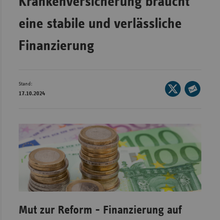
Krankenversicherung braucht
Wür
eine stabile und verlässliche
Bay
Finanzierung
Ber
Bre
Ha
Stand:
Seite
17.10.2024
auf
Hes
Seite
X
per
Mec
teilen
E-
Vo
Mail
Nie
teilen
Nor
Wes
Rhe
Mut zur Reform - Finanzierung auf
Saa