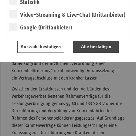
Statistik
Krankenfahrten
Video-Streaming & Live-Chat (Drittanbieter)
Medizinisch nicht qualifizierte Krankenfahrten im Rahmen
Google (Drittanbieter)
des Personenbeförderungsgesetzes umfassen
Krankenfahrten mit Taxi oder Mietwagen (Sitzend-
Krankenfahrten), Rollstuhl-Krankenfahrten sowie Liegend-
Auswahl bestätigen
Alle bestätigen
Krankenfahrten und Tragestuhltransporte. Eine
medizinische Betreuung der Patientinnen und Patienten ist
dabei aufgrund der ärztlichen „Verordnung einer
Krankenbeförderung“ nicht notwendig. Voraussetzung ist
ein Vertragsabschluss mit den Krankenkassen.
Zwischen den Ersatzkassen und den Verbänden des
Verkehrsgewerbes bestehen Rahmenverträge für die
Leistungserbringung gemäß §§ 60 und 133 SGB V über die
Durchführung und Vergütung von Krankenfahrten im
Rahmen des Personenbeförderungsgesetzes. Auf Grundlage
dieser Rahmenverträge können Leistungserbringer eine
Zulassung zur Durchführung von Krankenfahrten