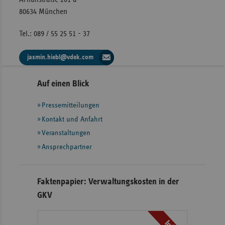
80634 München
Tel.: 089 / 55 25 51 - 37
jasmin.hiebl@vdek.com
Seitennavigation
Seitenleiste
Auf einen Blick
mit
Pressemitteilungen
weiteren
Informationen
Kontakt und Anfahrt
Veranstaltungen
Ansprechpartner
Faktenpapier: Verwaltungskosten in der
GKV