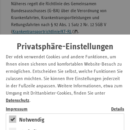
Näheres regelt die Richtlinie des Gemeinsamen
Bundesausschusses (G-BA) über die Verordnung von
Krankenfahrten, Krankentransportleistungen und
Rettungsfahrten nach § 92 Abs. 1 Satz 2 Nr. 12 SGB V
(
Krankentransportrichtlinie/KT-RL
).
Privatsphäre-Einstellungen
Öffentlicher Rettungsdienst
Der vdek verwendet Cookies und andere Funktionen, um
Ihnen einen sicheren und komfortablen Website-Besuch zu
Der öffentliche Rettungsdienst umfasst die Notfallrettung
und den Transport lebensbedrohlich erkrankter bzw.
ermöglichen. Entscheiden Sie selbst, welche Funktionen Sie
verletzter Patientinnen und Patienten sowie den medizinisch
zulassen möchten. Sie können Ihre Einstellungen jederzeit
qualifizierten Krankentransport von medizinisch
in der Fußzeile anpassen. Weitere Informationen, etwa zum
betreuungsbedürftigen Patientinnen und
Umgang mit Drittanbieter-Cookies, finden Sie unter
Patienten. Informationen zur Notfallversorgung in Bayern
Datenschutz
.
finden Sie in unseren
Fokus-Themen
.
Impressum
Details
Notwendig
Medizinisch nicht qualifizierte