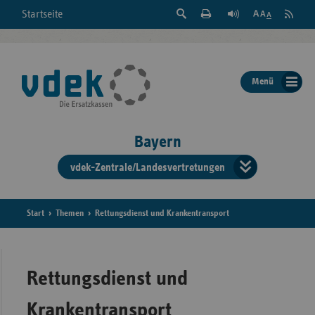
Suche
Seite
RSS
Startseite
Feed
einblenden
Drucken
abonni
Schrift
/
ausblenden
der
Menü
Seite
ändern
Bayern
vdek-Zentrale/Landesvertretungen
Verband
der
Ersatzka
Start
Themen
Rettungsdienst und Krankentransport
Bun
Rettungsdienst und
Krankentransport