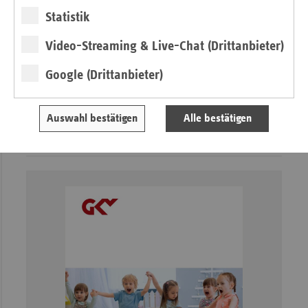
Statistik
Ihr Ansprechpartnerin:
Video-Streaming & Live-Chat (Drittanbieter)
Inés Rösner
Google (Drittanbieter)
Arnulfstr. 201 a
80634 München
Auswahl bestätigen
Alle bestätigen
Tel.: 0 89 / 55 25 51 - 44