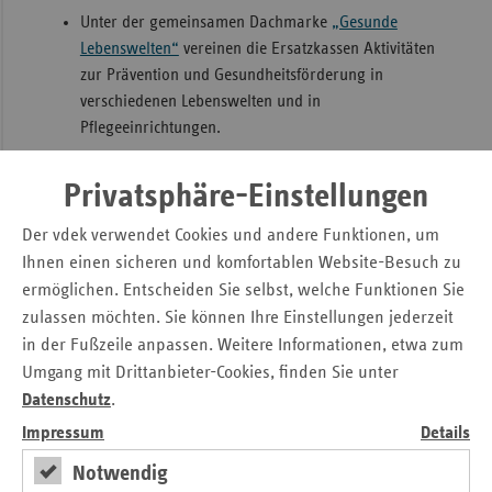
Unter der gemeinsamen Dachmarke
„Gesunde
Lebenswelten“
vereinen die Ersatzkassen Aktivitäten
zur Prävention und Gesundheitsförderung in
verschiedenen Lebenswelten und in
Pflegeeinrichtungen.
Die gesetzlichen Krankenkassen in Bayern fördern
als
GKV-Bündnis für Gesundheit in Bayern
Privatsphäre-Einstellungen
nichtbetriebliche Projekte in allen Settings.
Der vdek verwendet Cookies und andere Funktionen, um
Im Rahmen der
Landesrahmenvereinbarung
Ihnen einen sicheren und komfortablen Website-Besuch zu
Bayern
fördern die Sozialversicherungsträger und
ermöglichen. Entscheiden Sie selbst, welche Funktionen Sie
der Freistaat Bayern trägerübergreifend Projekte.
zulassen möchten. Sie können Ihre Einstellungen jederzeit
Im Bereich der Betrieblichen
in der Fußzeile anpassen. Weitere Informationen, etwa zum
Gesundheitsförderung sind die einzelnen
Umgang mit Drittanbieter-Cookies, finden Sie unter
Krankenkassen bzw. die
BGF-Koordinierungsstelle
Datenschutz
.
kompetente Ansprechpartner.
Impressum
Details
Für qualitätsgesicherte individuelle Präventionskurse
Notwendig
sorgt die
Zentrale Prüfstelle Prävention
.