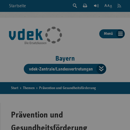
Suche
Seite
RSS
Startseite
Feed
einblenden
Drucken
abonni
Schrift
/
ausblenden
der
Menü
Seite
ändern
Bayern
vdek-Zentrale/Landesvertretungen
Verband
der
Ersatzka
Start
Themen
Prävention und Gesundheitsförderung
Bun
Prävention und
Gesundheitsförderung